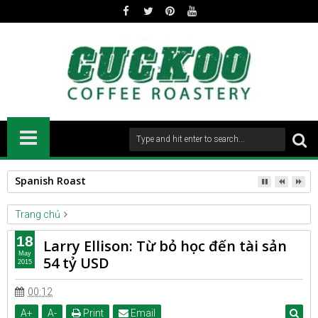
Spanish Roast
Trang chủ
BOSS
CAFESTORY
18
Larry Ellison: Từ bỏ học đến tài sản
Larry Ellison: Từ bỏ học đến tài sản 54 tỷ USD
May
54 tỷ USD
2015
00:12
A
+
A
-
Print
Email