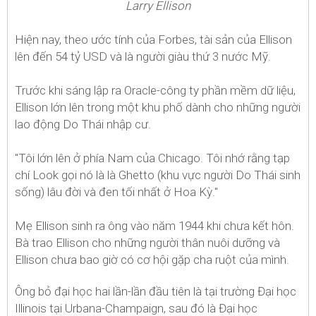
Larry Ellison
Hiện nay, theo ước tính của Forbes, tài sản của Ellison
lên đến 54 tỷ USD và là người giàu thứ 3 nước Mỹ.
Trước khi sáng lập ra Oracle-công ty phần mềm dữ liệu,
Ellison lớn lên trong một khu phố dành cho những người
lao động Do Thái nhập cư.
"Tôi lớn lên ở phía Nam của Chicago. Tôi nhớ rằng tạp
chí Look gọi nó là là Ghetto (khu vực người Do Thái sinh
sống) lâu đời và đen tối nhất ở Hoa Kỳ."
Mẹ Ellison sinh ra ông vào năm 1944 khi chưa kết hôn.
Bà trao Ellison cho những người thân nuôi dưỡng và
Ellison chưa bao giờ có cơ hội gặp cha ruột của mình.
Ông bỏ đại học hai lần-lần đầu tiên là tại trường Đại học
Illinois tại Urbana-Champaign, sau đó là Đại học