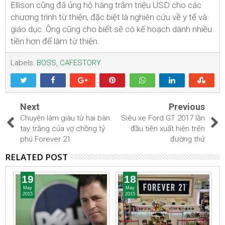
Ellison cũng đã ủng hộ hàng trăm triệu USD cho các
chương trình từ thiện, đặc biệt là nghiên cứu về y tế và
giáo dục. Ông cũng cho biết sẽ có kế hoạch dành nhiều
tiền hơn để làm từ thiện.
Labels:
BOSS
,
CAFESTORY
Next
Previous
Chuyện làm giàu từ hai bàn
Siêu xe Ford GT 2017 lần
tay trắng của vợ chồng tỷ
đầu tiên xuất hiện trên
phú Forever 21
đường thử
RELATED POST
19
18
May
May
2015
2015