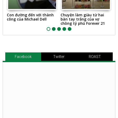
g
Con đường đến với thành
Chuyện làm giàu từ hai
A
5
công của Michael Dell
bàn tay trắng của vợ
k
chồng tỷ phú Forever 21
Facebook
Twitter
ROAST