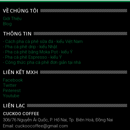
VỀ CHÚNG TÔI
Giới Thiệu
Blog
THÔNG TIN
- Cách pha cà phê sữa đá - kiểu Việt Nam
- Pha cà phê drip - kiểu Nhật
- Pha cà phê bằng Moka Pot - kiểu Ý
- Pha cà phê Espresso - kiểu Ý
- Công thức pha cà phê đơn giản tại nhà
LIÊN KẾT MXH
Facebook
Twitter
Pinterest
Youtube
LIÊN LẠC
CUCKOO COFFEE
306/76 Nguyễn Ái Quốc, P. Hố Nai, Tp. Biên Hoà, Đồng Nai
Email: cuckoocoffee@gmail.com