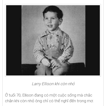
Larry Ellison khi còn nhỏ
Ở tuổi 70, Ellison đang có một cuộc sống mà chắc
chắn khi còn nhỏ ông chỉ có thể nghĩ đến trong mơ.