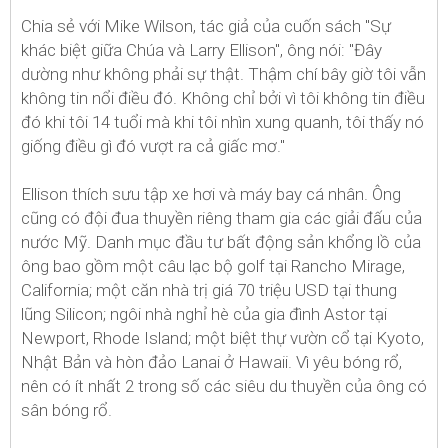
Chia sẻ với Mike Wilson, tác giả của cuốn sách "Sự
khác biệt giữa Chúa và Larry Ellison", ông nói: "Đây
dường như không phải sự thật. Thậm chí bây giờ tôi vẫn
không tin nổi điều đó. Không chỉ bởi vì tôi không tin điều
đó khi tôi 14 tuổi mà khi tôi nhìn xung quanh, tôi thấy nó
giống điều gì đó vượt ra cả giấc mơ."
Ellison thích sưu tập xe hơi và máy bay cá nhân. Ông
cũng có đội đua thuyền riêng tham gia các giải đấu của
nước Mỹ. Danh mục đầu tư bất động sản khổng lồ của
ông bao gồm một câu lạc bộ golf tại Rancho Mirage,
California; một căn nhà trị giá 70 triệu USD tại thung
lũng Silicon; ngôi nhà nghỉ hè của gia đình Astor tại
Newport, Rhode Island; một biệt thự vườn cổ tại Kyoto,
Nhật Bản và hòn đảo Lanai ở Hawaii. Vì yêu bóng rổ,
nên có ít nhất 2 trong số các siêu du thuyền của ông có
sân bóng rổ.