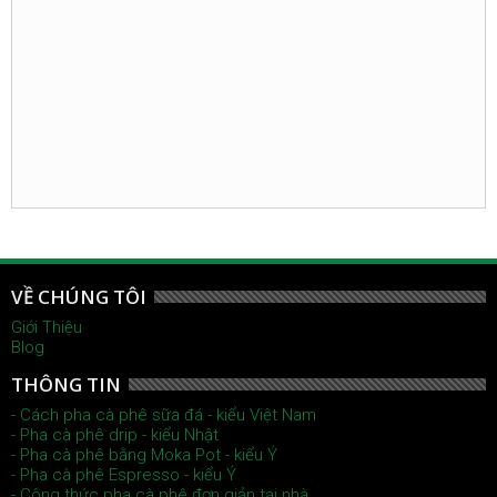
VỀ CHÚNG TÔI
Giới Thiệu
Blog
THÔNG TIN
- Cách pha cà phê sữa đá - kiểu Việt Nam
- Pha cà phê drip - kiểu Nhật
- Pha cà phê bằng Moka Pot - kiểu Ý
- Pha cà phê Espresso - kiểu Ý
- Công thức pha cà phê đơn giản tại nhà