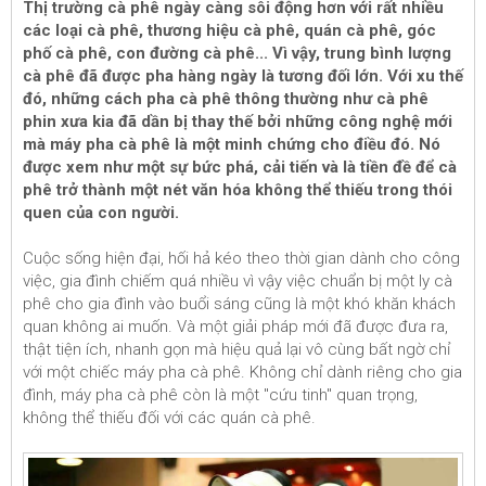
Thị trường cà phê ngày càng sôi động hơn với rất nhiều
các loại cà phê, thương hiệu cà phê, quán cà phê, góc
phố cà phê, con đường cà phê... Vì vậy, trung bình lượng
cà phê đã được pha hàng ngày là tương đối lớn. Với xu thế
đó, những cách pha cà phê thông thường như cà phê
phin xưa kia đã dần bị thay thế bởi những công nghệ mới
mà máy pha cà phê là một minh chứng cho điều đó. Nó
được xem như một sự bức phá, cải tiến và là tiền đề để cà
phê trở thành một nét văn hóa không thể thiếu trong thói
quen của con người.
Cuộc sống hiện đại, hối hả kéo theo thời gian dành cho công
việc, gia đình chiếm quá nhiều vì vậy việc chuẩn bị một ly cà
phê cho gia đình vào buổi sáng cũng là một khó khăn khách
quan không ai muốn. Và một giải pháp mới đã được đưa ra,
thật tiện ích, nhanh gọn mà hiệu quả lại vô cùng bất ngờ chỉ
với một chiếc máy pha cà phê. Không chỉ dành riêng cho gia
đình, máy pha cà phê còn là một "cứu tinh" quan trọng,
không thể thiếu đối với các quán cà phê.