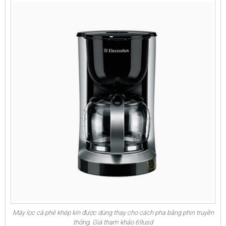
Máy lọc cà phê khép kín được dùng thay cho cách pha bằng phin truyền
thống. Giá tham khảo 69usd