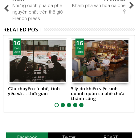
Những cách pha cà phê
Khám phá văn hóa cà phê
nguyên chất trên thế giới -
Ý
French press
RELATED POST
16
16
Feb
Feb
2016
2016
c
Câu chuyện cà phê, tình
5 lý do khiến việc kinh
N
yêu và ... thời gian
doanh quán cà phê chưa
u
thành công
Đ
Facebook
Twitter
ROAST