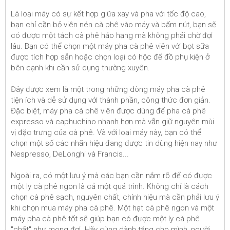
Là loại máy có sự kết hợp giữa xay và pha với tốc độ cao,
bạn chỉ cần bỏ viên nén cà phê vào máy và bấm nút, bạn sẽ
có được một tách cà phê hảo hạng mà không phải chờ đợi
lâu. Bạn có thể chọn một máy pha cà phê viên với bọt sữa
được tích hợp sẵn hoặc chọn loại có hộc để đồ phụ kiện ở
bên cạnh khi cần sử dụng thường xuyên.
Đây được xem là một trong những dòng máy pha cà phê
tiện ích và dễ sử dụng với thành phần, công thức đơn giản.
Đặc biệt, máy pha cà phê viên được dùng để pha cà phê
expresso và caphuchino nhanh hơn mà vẫn giữ nguyên mùi
vị đặc trưng của cà phê. Và với loại máy này, bạn có thể
chọn một số các nhãn hiệu đang được tin dùng hiện nay như
Nespresso, DeLonghi và Francis...
Ngoài ra, có một lưu ý mà các bạn cần nắm rõ để có được
một ly cà phê ngon là cả một quá trình. Không chỉ là cách
chọn cà phê sạch, nguyên chất, chính hiệu mà cần phải lưu ý
khi chọn mua máy pha cà phê. Một hạt cà phê ngon và một
máy pha cà phê tốt sẽ giúp bạn có được một ly cà phê
"chất" như mong đợi. Hãy cùng dành tặng cho mình, người