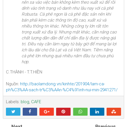
nên sa vào việc bán không kèm theo xuất xứ để rồi
dính vào tình trạng vô danh như lâu nay với cà phê
Robusta. Cà phê ngon là cà phê đặc sản nên khi
bán phải kèm các thông tin độ cao, xuất xứ và
nhiều thông tin khác. Những công ty lớn rất tôn
trọng xuất xứ địa lý. Nhưng mặt khác, cần nâng cao
chất lượng dần dần để chỉ dẫn địa lý được nâng giá
trị. Điều này cần làm ngay từ bây giờ để mang lại lợi
ích lâu dài cho Đà Lạt và cả Việt Nam. Tiềm năng
cà phê lớn nhưng quá nhiều năm đầu tư chưa phù
hợp.
C.THÀNH - T.T.HIỀN
Nguồn:
http://baolamdong.vn/kinhte/201904/lam-ca-
ph%C3%AA-sach-tr%C3%AAn-%C4%91inh-nui-min-2941271/
Labels:
blog
,
CAFE
Next
Previous