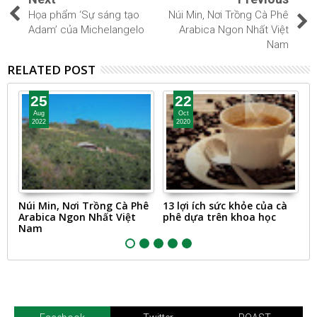
Họa phẩm ‘Sự sáng tạo
Núi Min, Nơi Trồng Cà Phê
Adam’ của Michelangelo
Arabica Ngon Nhất Việt
Nam
RELATED POST
25
22
Aug
Oct
2022
2020
Núi Min, Nơi Trồng Cà Phê
13 lợi ích sức khỏe của cà
Q
Arabica Ngon Nhất Việt
phê dựa trên khoa học
c
Nam