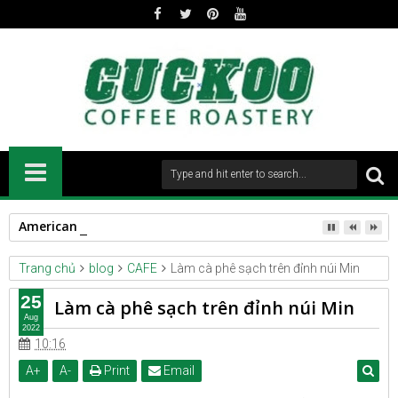
American Roast
Trang chủ
blog
CAFE
Làm cà phê sạch trên đỉnh núi Min
25
Làm cà phê sạch trên đỉnh núi Min
Aug
2022
10:16
A
+
A
-
Print
Email