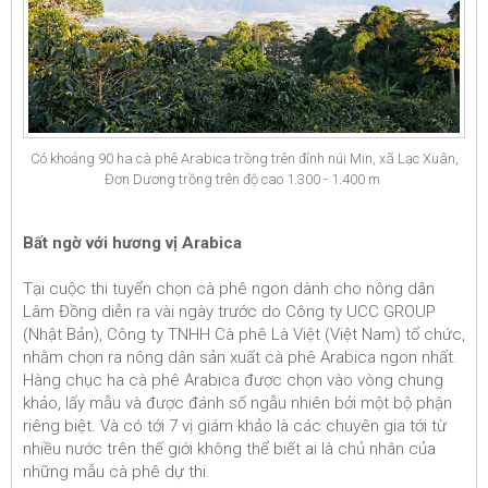
Có khoảng 90 ha cà phê Arabica trồng trên đỉnh núi Min, xã Lạc Xuân,
Đơn Dương trồng trên độ cao 1.300 - 1.400 m
Bất ngờ với hương vị Arabica
Tại cuộc thi tuyển chọn cà phê ngon dành cho nông dân
Lâm Đồng diễn ra vài ngày trước do Công ty UCC GROUP
(Nhật Bản), Công ty TNHH Cà phê Là Việt (Việt Nam) tổ chức,
nhằm chọn ra nông dân sản xuất cà phê Arabica ngon nhất.
Hàng chục ha cà phê Arabica được chọn vào vòng chung
khảo, lấy mẫu và được đánh số ngẫu nhiên bởi một bộ phận
riêng biệt. Và có tới 7 vị giám khảo là các chuyên gia tới từ
nhiều nước trên thế giới không thể biết ai là chủ nhân của
những mẫu cà phê dự thi.