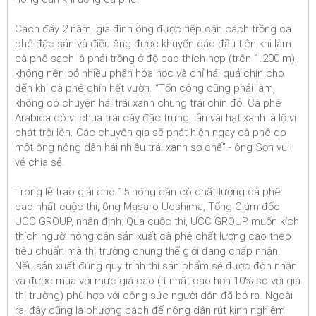
Cách đây 2 năm, gia đình ông được tiếp cận cách trồng cà
phê đặc sản và điều ông được khuyến cáo đầu tiên khi làm
cà phê sạch là phải trồng ở độ cao thích hợp (trên 1.200 m),
không nên bỏ nhiều phân hóa học và chỉ hái quả chín cho
đến khi cà phê chín hết vườn. “Tốn công cũng phải làm,
không có chuyện hái trái xanh chung trái chín đỏ. Cà phê
Arabica có vị chua trái cây đặc trưng, lẫn vài hạt xanh là lộ vị
chát trội lên. Các chuyên gia sẽ phát hiện ngay cà phê do
một ông nông dân hái nhiều trái xanh sơ chế” - ông Sơn vui
vẻ chia sẻ.
Trong lễ trao giải cho 15 nông dân có chất lượng cà phê
cao nhất cuộc thi, ông Masaro Ueshima, Tổng Giám đốc
UCC GROUP, nhận định: Qua cuộc thi, UCC GROUP muốn kích
thích người nông dân sản xuất cà phê chất lượng cao theo
tiêu chuẩn mà thị trường chung thế giới đang chấp nhận.
Nếu sản xuất đúng quy trình thì sản phẩm sẽ được đón nhận
và được mua với mức giá cao (ít nhất cao hơn 10% so với giá
thị trường) phù hợp với công sức người dân đã bỏ ra. Ngoài
ra, đây cũng là phương cách để nông dân rút kinh nghiệm