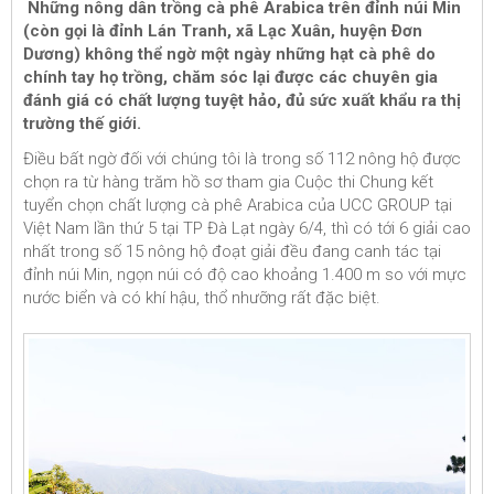
Những nông dân trồng cà phê Arabica trên đỉnh núi Min
(còn gọi là đỉnh Lán Tranh, xã Lạc Xuân, huyện Ðơn
Dương) không thể ngờ một ngày những hạt cà phê do
chính tay họ trồng, chăm sóc lại được các chuyên gia
đánh giá có chất lượng tuyệt hảo, đủ sức xuất khẩu ra thị
trường thế giới.
Điều bất ngờ đối với chúng tôi là trong số 112 nông hộ được
chọn ra từ hàng trăm hồ sơ tham gia Cuộc thi Chung kết
tuyển chọn chất lượng cà phê Arabica của UCC GROUP tại
Việt Nam lần thứ 5 tại TP Đà Lạt ngày 6/4, thì có tới 6 giải cao
nhất trong số 15 nông hộ đoạt giải đều đang canh tác tại
đỉnh núi Min, ngọn núi có độ cao khoảng 1.400 m so với mực
nước biển và có khí hậu, thổ nhưỡng rất đặc biệt.