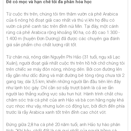
Ðể cỏ mọc và hạn chế tối đa phân hóa học
Từ cuộc thi trên, chúng tôi tìm thăm vườn cà phê Arabica
của 6 nông hộ đoạt giải cao nhất và thú vị khi họ đều có
vườn cà phê canh tác trên đỉnh núi Min. Tại đây, một cánh
rừng cà phê Arabica rộng khoảng 90 ha, có độ cao 1.300 -
1.400 m (huyện Đơn Dương) đã được các chuyên gia đánh
giá sản phẩm cho chất lượng rất tốt.
Từ chân núi, nông dân Nguyễn Phi Hảo (31 tuổi, ngụ xã Lạc
Xuân), người đoạt giải nhất cuộc thi trên hồ hởi chở chúng tôi
trên chiếc xe máy đôn nòng, nhông dên. Bởi con đường lên
rẫy gần như dốc đứng và mặt đường bê tông rộng chưa tới 2
gang tay, dài 3,5 km, khiến những người lần đầu tiên lên đây
như lạnh tóc gáy. Chỉ cần sơ sẩy trượt bánh là cả xe lẫn
người lao thẳng xuống vực sâu hun hút. Hành trình chắt chiu
chăm sóc trái cà phê của anh Hảo và bà con hằng ngày khá
cực nhọc như vậy, nhưng luôn có động lực, bởi đích đến phía
trước là rẫy Arabica xanh tốt trên đỉnh cao chót vót.
Đứng giữa 2,8 ha cà phê 20 năm tuổi, anh Hảo tự hào phân
tích: “Khí hậu, chất đất là cái quý nhất của người trồng cà