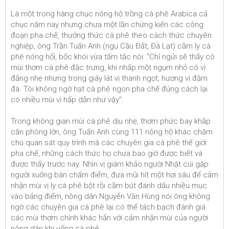
Là một trong hàng chục nông hộ trồng cà phê Arabica cả
chục năm nay nhưng chưa một lần chứng kiến các công
đoạn pha chế, thưởng thức cà phê theo cách thức chuyên
nghiệp, ông Trần Tuấn Anh (ngụ Cầu Đất, Đà Lạt) cầm ly cà
phê nóng hổi, bốc khói vừa tấm tắc nói: “Chỉ ngửi sẽ thấy có
mùi thơm cà phê đặc trưng, khi nhấp một ngụm nhỏ có vị
đắng nhẹ nhưng trong giây lát vị thanh ngọt, hương vị đậm
đà. Tôi không ngờ hạt cà phê ngon pha chế đúng cách lại
có nhiều mùi vị hấp dẫn như vậy”.
Trong không gian mùi cà phê dịu nhẹ, thơm phức bay khắp
căn phòng lớn, ông Tuấn Anh cùng 111 nông hộ khác chăm
chú quan sát quy trình mà các chuyên gia cà phê thế giới
pha chế, những cách thức họ chưa bao giờ được biết và
được thấy trước nay. Nhìn vị giám khảo người Nhật cúi gập
người xuống bàn chấm điểm, đưa mũi hít một hơi sâu để cảm
nhận mùi vị ly cà phê bột rồi cầm bút đánh dấu nhiều mục
vào bảng điểm, nông dân Nguyễn Văn Hùng nói ông không
ngờ các chuyên gia cà phê lại có thể tách bạch đánh giá
các mùi thơm chính khác hẳn với cảm nhận mùi của người
nông dân khi uống cà phê.