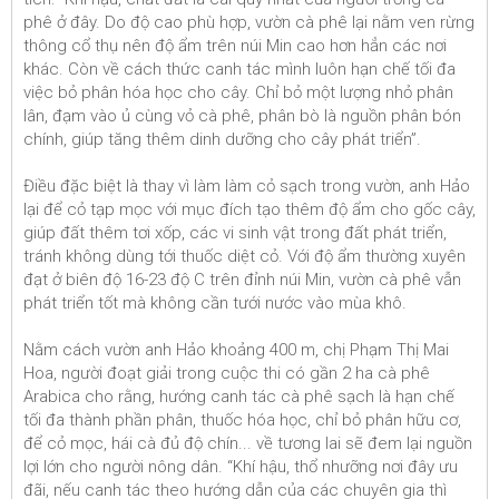
phê ở đây. Do độ cao phù hợp, vườn cà phê lại nằm ven rừng
thông cổ thụ nên độ ẩm trên núi Min cao hơn hẳn các nơi
khác. Còn về cách thức canh tác mình luôn hạn chế tối đa
việc bỏ phân hóa học cho cây. Chỉ bỏ một lượng nhỏ phân
lân, đạm vào ủ cùng vỏ cà phê, phân bò là nguồn phân bón
chính, giúp tăng thêm dinh dưỡng cho cây phát triển”.
Điều đặc biệt là thay vì làm làm cỏ sạch trong vườn, anh Hảo
lại để cỏ tạp mọc với mục đích tạo thêm độ ẩm cho gốc cây,
giúp đất thêm tơi xốp, các vi sinh vật trong đất phát triển,
tránh không dùng tới thuốc diệt cỏ. Với độ ẩm thường xuyên
đạt ở biên độ 16-23 độ C trên đỉnh núi Min, vườn cà phê vẫn
phát triển tốt mà không cần tưới nước vào mùa khô.
Nằm cách vườn anh Hảo khoảng 400 m, chị Phạm Thị Mai
Hoa, người đoạt giải trong cuộc thi có gần 2 ha cà phê
Arabica cho rằng, hướng canh tác cà phê sạch là hạn chế
tối đa thành phần phân, thuốc hóa học, chỉ bỏ phân hữu cơ,
để cỏ mọc, hái cà đủ độ chín... về tương lai sẽ đem lại nguồn
lợi lớn cho người nông dân. “Khí hậu, thổ nhưỡng nơi đây ưu
đãi, nếu canh tác theo hướng dẫn của các chuyên gia thì