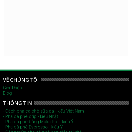
VỀ CHÚNG TÔI
Giới Thiệu
Blog
THÔNG TIN
- Cách pha cà phê sữa đá - kiểu Việt Nam
- Pha cà phê drip - kiểu Nhật
- Pha cà phê bằng Moka Pot - kiểu Ý
- Pha cà phê Espresso - kiểu Ý