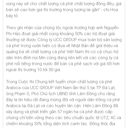
vùng này sẽ cho chất lượng cà phê chất lượng đồng đều, giá
bán sẽ cao hơn giá thị trường trong tương lai gần” - chị Hoa
bày tỏ.
Theo ghi nhận của chúng tôi, ngoài trường hợp anh Nguyễn
Phi Hảo đoạt giải nhất cùng khoảng 50% các hộ đoạt giải
thưởng sẽ được Công ty UCC GROUP mua toàn bộ sản lượng
cà phê trong vườn hiện có đưa về Nhật Bản để giới thiệu và
quảng bá về chất lượng cà phê Việt Nam thì có cả chục hộ
dân trên đỉnh núi Min cũng đang liên kết với các công ty cà
phê nổi tiếng trong nước để bán cà phê sạch với giá tốt hơn
ngoài thị trường 10 tới 30 giá.
Trong Cuộc thi Chung kết tuyển chọn chất lượng cà phê
Arabica của UCC GROUP Việt Nam lần thứ 5 tại TP Đà Lạt,
ông Phạm S, Phó Chủ tịch UBND tỉnh Lâm Đồng cho rằng
đây là tín hiệu rất đáng mừng đối với người dân trồng cà phê
Arabica tại Đà Lạt và các huyện lân cận. Hiện Lâm Đồng đã
xây dựng và phát triển gần 57 ngàn ha cà phê được cấp
chứng chỉ bền vững theo các tiêu chuẩn quốc tế UTZ, 4C và
chiếm khoảng 33% tổng diện tích canh tác. Đồng thời, địa