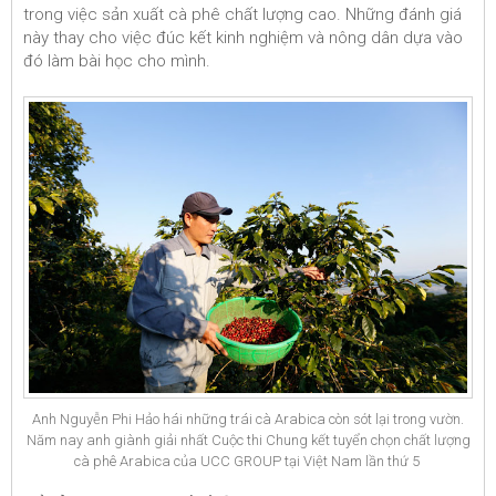
trong việc sản xuất cà phê chất lượng cao. Những đánh giá
này thay cho việc đúc kết kinh nghiệm và nông dân dựa vào
đó làm bài học cho mình.
Anh Nguyễn Phi Hảo hái những trái cà Arabica còn sót lại trong vườn.
Năm nay anh giành giải nhất Cuộc thi Chung kết tuyển chọn chất lượng
cà phê Arabica của UCC GROUP tại Việt Nam lần thứ 5