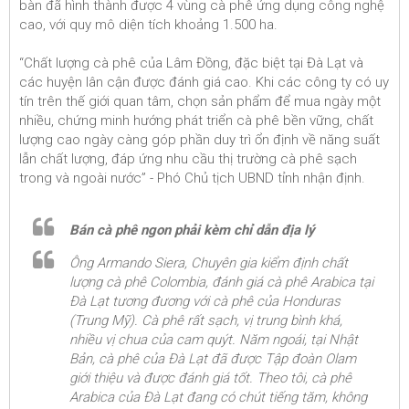
bàn đã hình thành được 4 vùng cà phê ứng dụng công nghệ
cao, với quy mô diện tích khoảng 1.500 ha.
“Chất lượng cà phê của Lâm Đồng, đặc biệt tại Đà Lạt và
các huyện lân cận được đánh giá cao. Khi các công ty có uy
tín trên thế giới quan tâm, chọn sản phẩm để mua ngày một
nhiều, chứng minh hướng phát triển cà phê bền vững, chất
lượng cao ngày càng góp phần duy trì ổn định về năng suất
lẫn chất lượng, đáp ứng nhu cầu thị trường cà phê sạch
trong và ngoài nước” - Phó Chủ tịch UBND tỉnh nhận định.
Bán cà phê ngon phải kèm chỉ dẫn địa lý
Ông Armando Siera, Chuyên gia kiểm định chất
lượng cà phê Colombia, đánh giá cà phê Arabica tại
Đà Lạt tương đương với cà phê của Honduras
(Trung Mỹ). Cà phê rất sạch, vị trung bình khá,
nhiều vị chua của cam quýt. Năm ngoái, tại Nhật
Bản, cà phê của Đà Lạt đã được Tập đoàn Olam
giới thiệu và được đánh giá tốt. Theo tôi, cà phê
Arabica của Đà Lạt đang có chút tiếng tăm, không