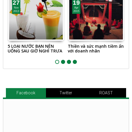
27
19
Nov
Apr
2013
2015
5 LOẠI NƯỚC BẠN NÊN
Thiền và sức mạnh tiềm ẩn
N
UỐNG SAU GIỜ NGHỈ TRƯA
với doanh nhân
c
Facebook
Twitter
ROAST