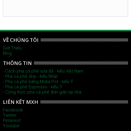
VỀ CHÚNG TÔI
Giới Thiệu
Blog
THÔNG TIN
- Cách pha cà phê sữa đá - kiểu Việt Nam
- Pha cà phê drip - kiểu Nhật
- Pha cà phê bằng Moka Pot - kiểu Ý
- Pha cà phê Espresso - kiểu Ý
- Công thức pha cà phê đơn giản tại nhà
LIÊN KẾT MXH
Facebook
Twitter
Pinterest
Youtube