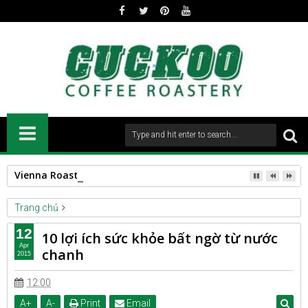
Vienna Roast
Trang chủ
DRINK
HEALTH
10 lợi ích sức khỏe bất ngờ từ nước chanh
12
10 lợi ích sức khỏe bất ngờ từ nước
Apr
chanh
2015
12:00
A
+
A
-
Print
Email