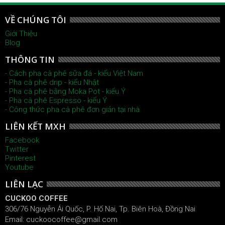
VỀ CHÚNG TÔI
Giới Thiệu
Blog
THÔNG TIN
- Cách pha cà phê sữa đá - kiểu Việt Nam
- Pha cà phê drip - kiểu Nhật
- Pha cà phê bằng Moka Pot - kiểu Ý
- Pha cà phê Espresso - kiểu Ý
- Công thức pha cà phê đơn giản tại nhà
LIÊN KẾT MXH
Facebook
Twitter
Pinterest
Youtube
LIÊN LẠC
CUCKOO COFFEE
306/76 Nguyễn Ái Quốc, P. Hố Nai, Tp. Biên Hoà, Đồng Nai
Email: cuckoocoffee@gmail.com