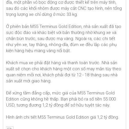
đĩa, một phần vỏ bọc động cơ được thiết kế trên máy tính,
sau đó các khối nhôm được máy cắt CNC tạo hình, nên tổng
trọng lượng xe chỉ dừng ở mức 33 kg.
Ở phiên bản M55 Terminus Gold Edition, nhà sản xuất đã tạo
sực độc đáo và khác biệt với bản thường nhờ khung xe và
chắn bùn trước, sau được mạ vàng. Ngoài ra, các chi tiết
như yên xe, tay thắng, nhông-dĩa, đùm xe đều lắp các phụ
kiện hàng hiệu màng vàng nổi bật.
Khách mua xe phải đặt hàng và thanh toán trước. Nhà sản
xuất sẽ chọn cho khách hàng một con số may mắn tùy theo
quan niệm mỗi nơi, khách phải đợi từ 12 - 18 tháng sau nhà
sản xuất mới giao hàng.
Để xứng tầm đẳng cấp, mức giá của M55 Terminus Gold
Edition cũng không hề thấp. Bạn phải bỏ ra số tiền 55.000
USD, tương đương 1,2 tỷ đồng để sở hữu tuyệt tác này.
Hình ảnh chi tiết M55 Terminus Gold Edition giá 1,2 tỷ đồng.