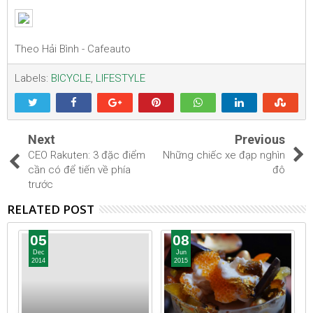
Theo Hải Bình - Cafeauto
Labels:
BICYCLE
,
LIFESTYLE
Next
Previous
CEO Rakuten: 3 đặc điểm
Những chiếc xe đạp nghìn
cần có để tiến về phía
đô
trước
RELATED POST
05
08
Dec
Jun
2014
2015