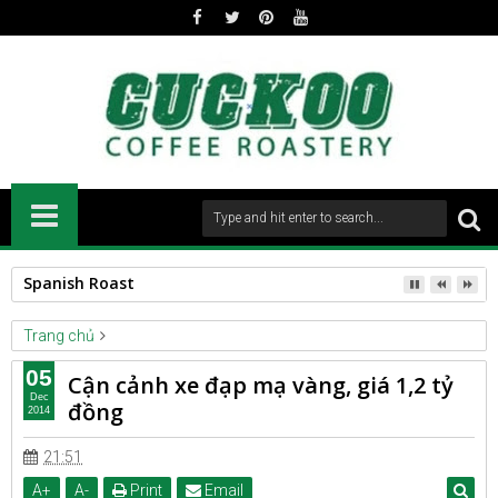
Spanish Roast
Trang chủ
BICYCLE
LIFESTYLE
05
Cận cảnh xe đạp mạ vàng, giá 1,2 tỷ
Cận cảnh xe đạp mạ vàng, giá 1,2 tỷ đồng
Dec
đồng
2014
21:51
A
+
A
-
Print
Email