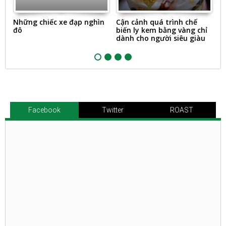
Những chiếc xe đạp nghìn
Cận cảnh quá trình chế
T
đô
biến ly kem bằng vàng chỉ
ô
dành cho người siêu giàu
Facebook
Twitter
ROAST