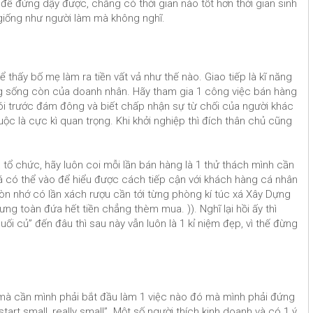
để đứng dậy được, chẳng có thời gian nào tốt hơn thời gian sinh
 giống như người làm mà không nghĩ.
để thấy bố mẹ làm ra tiền vất vả như thế nào. Giao tiếp là kĩ năng
ng sống còn của doanh nhân. Hãy tham gia 1 công việc bán hàng
i trước đám đông và biết chấp nhận sự từ chối của người khác
uộc là cực kì quan trọng. Khi khởi nghiệp thì đích thân chủ cũng
 tổ chức, hãy luôn coi mỗi lần bán hàng là 1 thử thách mình cần
á có thể vào để hiểu được cách tiếp cận với khách hàng cá nhân
òn nhớ có lần xách rượu cần tới từng phòng kí túc xá Xây Dựng
ng toàn đứa hết tiền chẳng thèm mua. )). Nghĩ lại hồi ấy thì
ối củ” đến đâu thì sau này vẫn luôn là 1 kỉ niệm đẹp, vì thế đừng
c mà cần mình phải bắt đầu làm 1 việc nào đó mà mình phải đứng
tart small, really small”. Một số người thích kinh doanh và có 1 ý