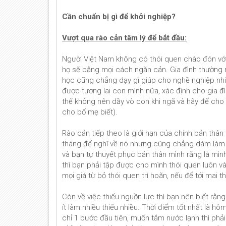
Cần chuẩn bị gì để khởi nghiệp?
Vượt qua rào cản tâm lý để bắt đầu:
Người Việt Nam không có thói quen chào đón với
họ sẽ bằng mọi cách ngăn cản. Gia đình thường 
học cũng chẳng dạy gì giúp cho nghề nghiệp nhiề
được tương lai con mình nữa, xác định cho gia đìn
thế không nên dầy vò con khi ngã và hãy để cho c
cho bố mẹ biết).
Rào cản tiếp theo là giới hạn của chính bản thâ
tháng để nghĩ về nó nhưng cũng chẳng dám làm gì
và bạn tự thuyết phục bản thân mình rằng là mìn
thì bạn phải tập được cho mình thói quen luôn và 
mọi giá từ bỏ thói quen trì hoãn, nếu để tới mai 
Còn về việc thiếu nguồn lực thì bạn nên biết rằng
ít làm nhiều thiếu nhiều. Thời điểm tốt nhất là 
chỉ 1 bước đầu tiên, muốn tắm nước lạnh thì phả