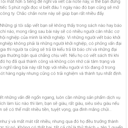
Tôi mất hơn 5 tiếng đề nghĩ và viết cái note này, vì thế bạn đừng
tiếc 5 phút ngồi đọc vì biết đâu 1 ngày nào đó bạn cũng sẽ mở
công ty. Chắc chắn note này sẽ giúp bạn rất nhiều đấy.
Những gì tôi sắp viết bạn sẽ không thấy trong sách nào hay báo
chí nào, mong rằng sau bài này sẽ có nhiều người cân nhắc cơ
hội nghiệp của mình là khởi nghiệp. Vì những người viết báo khởi
nghiệp không phải là những người khởi nghiệp, có phỏng vấn đại
gia thì người ta cũng sẽ trả lời kiểu trả lời báo chí và những đại
gia thường bận quá chẳng chịu viết. Nếu họ có viết sách thì khi
đó họ đã quá thành công và không còn nhớ cái tâm trạng và
 nghĩ rằng bài này rất hợp với nhiều người vì tôi đang ở trong
 sót hàng ngày nhưng cũng có trải nghiệm và thành tựu nhất định.
uyết những vấn đề ngổn ngang, luôn cần những sản phẩm dịch vụ
hích làm lúc nào thì làm, bạn sẽ giàu, rất giàu, siêu siêu giàu nếu
sẽ có thể mất nhiều tiền, tuyệt vọng, gia đình mắng chửi…
g như ý và mất mát rất nhiều, nhưng qua đó họ đều trưởng thành
c từ nó. Không có thất bại, tất cả chỉ là thử thách – tên 1 quyển