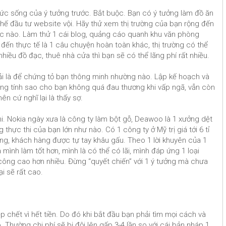
ức sống của ý tưởng trước. Bắt buộc. Bạn có ý tưởng làm đồ ăn
hế đầu tư website vội. Hãy thử xem thị trường của bạn rộng đến
 nào. Làm thử 1 cái blog, quảng cáo quanh khu văn phòng
g đến thực tế là 1 câu chuyện hoàn toàn khác, thị trường có thể
hiều đồ đạc, thuê nhà cửa thì bạn sẽ có thể lãng phí rất nhiều.
hải là để chứng tỏ bạn thông minh nhường nào. Lập kế hoạch và
hưng tính sao cho bạn không quá đau thương khi vấp ngã, vẫn còn
n cứ nghĩ lại là thấy sợ.
thi. Nokia ngày xưa là công ty làm bột gỗ, Deawoo là 1 xưởng dệt
hực thi của bạn lớn như nào. Có 1 công ty ở Mỹ trị giá tới 6 tỉ
ng, khách hàng được tự tay khâu gấu. Theo 1 lời khuyên của 1
à mình làm tốt hơn, mình là có thể có lãi, mình đáp ứng 1 loại
ông cao hơn nhiều. Đừng “quyết chiến” với 1 ý tưởng mà chưa
ại sẽ rất cao.
 chết vì hết tiền. Do đó khi bắt đầu bạn phải tìm mọi cách và
. Thường chi phí sẽ bị đội lên gấp 3-4 lần so với cái bản nháp 1