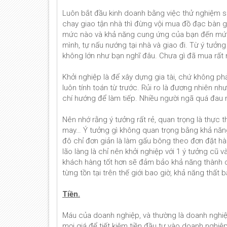
Luôn bắt đầu kinh doanh bằng việc thử nghiệm s
chay giao tận nhà thì đừng vội mua đồ đạc bàn g
mức nào và khả năng cung ứng của bạn đến mức
mình, tự nấu nướng tại nhà và giao đi. Từ ý tưởn
không lớn như bạn nghĩ đâu. Chưa gì đã mua rất n
Khởi nghiệp là để xây dựng gia tài, chứ không p
luôn tính toán từ trước. Rủi ro là đương nhiên n
chí hướng để làm tiếp. Nhiều người ngã quá đau nê
Nên nhớ rằng ý tưởng rất rẻ, quan trọng là thực 
may… Ý tưởng gì không quan trọng bằng khả năng t
đô chỉ đơn giản là làm gấu bông theo đơn đặt hà
lão làng là chỉ nên khởi nghiệp với 1 ý tưởng cũ v
khách hàng tốt hơn sẽ đảm bảo khả năng thành c
từng tồn tại trên thế giới bao giờ, khả năng thất b
Tiền.
Máu của doanh nghiệp, và thường là doanh nghiệp
mọi giá để tiết kiệm tiền đầu tư vào doanh nghiệp