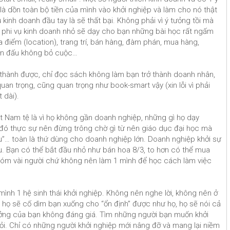
là dồn toàn bộ tiền của mình vào khởi nghiệp và làm cho nó thật
 kinh doanh đầu tay là sẽ thất bại. Không phải vì ý tưỏng tồi mà
i phi vụ kinh doanh nhỏ sẽ dạy cho bạn những bài học rất ngấm
ịa điểm (location), trang trí, bán hàng, đàm phán, mua hàng,
iến đấu không bỏ cuộc…
i thành được, chỉ đọc sách không làm bạn trở thành doanh nhân,
uan trọng, cũng quan trọng như book-smart vậy (xin lỗi vì phải
 dài).
t Nam tệ là vì họ không gần doanh nghiệp, những gì họ dạy
gì đó thực sự nên đừng trông chờ gì từ nên giáo dục đại học mà
ệu”… toàn là thứ dùng cho doanh nghiệp lớn. Doanh nghiệp khởi sự
iều. Bạn có thể bắt đầu nhỏ như bán hoa 8/3, to hơn có thể mua
hóm vài người chứ không nên làm 1 mình để học cách làm việc
mình 1 hệ sinh thái khởi nghiệp. Không nên nghe lời, không nên ở
 họ sẽ cố dìm bạn xuống cho “ổn định” được như họ, họ sẽ nói cả
ưởng của bạn không đáng giá. Tìm những người bạn muốn khởi
ỏi. Chỉ có những người khởi nghiệp mới nâng đỡ và mang lại niềm