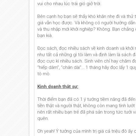
vui cho nhau lúc trái gió giở trời.
Bên cạnh họ bạn sẽ thấy khó khăn nhẹ đi và thử t
giá vẫn học được. Và không có người hướng dẫn th
và thu nhập mới khởi nghiệp? Không. Bạn chẳng
bạn kià.
Đọc sách, đọc nhiều sách về kinh doanh và khởi
như tất cả những gì tôi làm và định làm là sách 
đọc cực kì nhiều sách. Sinh viên chỉ hay chăm đọ
“hiếp dâm”, “chân dài”… 1 tháng hãy đọc lấy 1 quy
tò mò.
Kinh doanh thật sự:
Thời điểm bạn đã có 1 ý tưởng tiềm năng đã đến 
tiền thật và người thật, không còn mang tính lướ
nên rất nhiều bạn trẻ đã phá sản trong tức tưởi 
quên.
Oh yeah! Ý tưởng của mình trị giá cả triệu đô ấy 