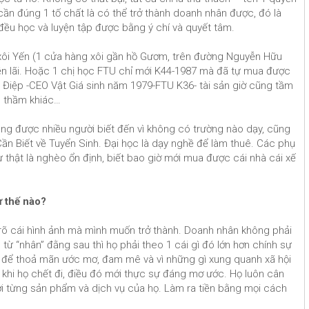
 cần đúng 1 tố chất là có thể trở thành doanh nhân được, đó là
c đều học và luyện tập được bằng ý chí và quyết tâm.
xôi Yến (1 cửa hàng xôi gần hồ Gươm, trên đường Nguyễn Hữu
tiền lãi. Hoặc 1 chị học FTU chỉ mới K44-1987 mà đã tự mua được
 Điệp -CEO Vật Giá sinh năm 1979-FTU K36- tài sản giờ cũng tầm
âm thầm khiác…
ng được nhiều người biết đến vì không có trường nào dạy, cũng
n Biết về Tuyển Sinh. Đại học là dạy nghề để làm thuê. Các phụ
 thật là nghèo ổn định, biết bao giờ mới mua được cái nhà cái xế
ư thế nào?
t rõ cái hình ảnh mà mình muốn trở thành. Doanh nhân không phải
 từ “nhân” đằng sau thì họ phải theo 1 cái gì đó lớn hơn chính sự
à để thoả mãn ước mơ, đam mê và vì những gì xung quanh xã hội
khi họ chết đi, điều đó mới thực sự đáng mơ ước. Họ luôn cân
với từng sản phẩm và dịch vụ của họ. Làm ra tiền bằng mọi cách