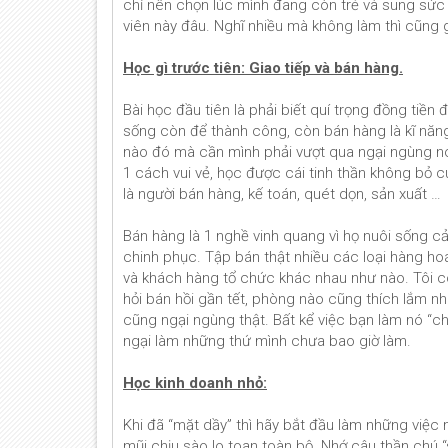
chỉ nên chọn lúc mình đang còn trẻ và sung sức 
viên này đâu. Nghĩ nhiều mà không làm thì cũng
Học gì trước tiên: Giao tiếp và bán hàng.
Bài học đầu tiên là phải biết quí trọng đồng tiền 
sống còn để thành công, còn bán hàng là kĩ nă
nào đó mà cần mình phải vượt qua ngại ngùng nó
1 cách vui vẻ, học được cái tinh thần không bỏ c
là người bán hàng, kế toán, quét dọn, sản xuất …
Bán hàng là 1 nghề vinh quang vì họ nuôi sống cả
chinh phục. Tập bán thật nhiều các loại hàng ho
và khách hàng tổ chức khác nhau như nào. Tôi c
hỏi bán hồi gần tết, phòng nào cũng thích lắm như
cũng ngại ngùng thật. Bất kể việc bạn làm nó “chu
ngại làm những thứ mình chưa bao giờ làm.
Học kinh doanh nhỏ:
Khi đã “mặt dầy” thì hãy bắt đầu làm những việ
mũi chịu sào lo toan toàn bộ. Nhớ câu thần chú “s