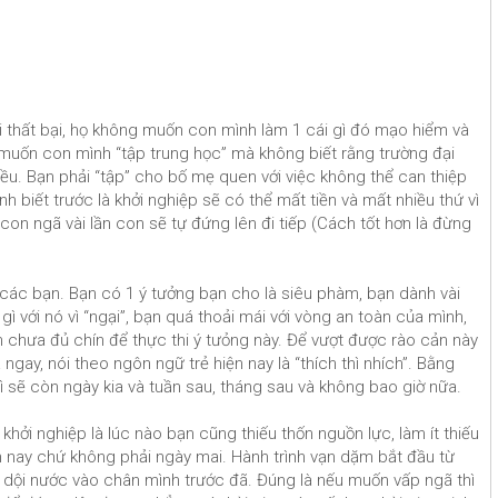
 thất bại, họ không muốn con mình làm 1 cái gì đó mạo hiểm và
muốn con mình “tập trung học” mà không biết rằng trường đại
u. Bạn phải “tập” cho bố mẹ quen với việc không thể can thiệp
h biết trước là khởi nghiệp sẽ có thể mất tiền và mất nhiều thứ vì
on ngã vài lần con sẽ tự đứng lên đi tiếp (Cách tốt hơn là đừng
n các bạn. Bạn có 1 ý tưởng bạn cho là siêu phàm, bạn dành vài
 với nó vì “ngại”, bạn quá thoải mái với vòng an toàn của mình,
h chưa đủ chín để thực thi ý tưỏng này. Để vượt được rào cản này
ngay, nói theo ngôn ngữ trẻ hiện nay là “thích thì nhích”. Bằng
thì sẽ còn ngày kia và tuần sau, tháng sau và không bao giờ nữa.
 khởi nghiệp là lúc nào bạn cũng thiếu thốn nguồn lực, làm ít thiếu
hôm nay chứ không phải ngày mai. Hành trình vạn dặm bắt đầu từ
i dội nước vào chân mình trước đã. Đúng là nếu muốn vấp ngã thì