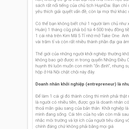
sách rất nổi tiếng của chủ tịch HuynDai. Bạn chỉ
yêu thích giải quyết vấn đề, còn lại mọi thứ khá
Có thể bạn không biết chứ 1 người làm chủ như 
Huân) 1 tháng cũg phải bỏ túi 4-500 triệu đồng 
1 cái nhà trên Kim Mã 5 Tỉ nhờ mở Take One. Anh
vài trăm tỉ và còn rất nhiều thành phần đại gia 
Thế giới của những người khởi nghiệp thường khô
không bao giờ được in trong quyển Những Điều Cầ
huynh thì luôn muốn con mình “ổn định”, nhưng sự
hộp ở Hà Nội chật chội này đây.
Doanh nhân khởi nghiệp (entrepreneur) là nh
Để làm 1 cái gì đó thành công thì mình phải thậ
là người có nhiều tiền, được gọi là doanh nhân có
thoả mãn giàu sang của bản thân. Khởi nghiệp l
mình đang sống. Cái tên của họ vẫn còn mãi sau 
nhắc môi trường và lợi ích của người tiêu dùng 
chính đáng chứ không phải bằng mọi giá.