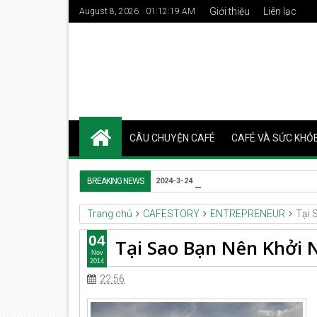
Giới thiệu
Liên lạc
August 8, 2026
01:12:20 AM
CÂU CHUYỆN CAFÉ
CAFÉ VÀ SỨC KHỎ
Italian Roast
BREAKING NEWS
2024-3-24
Trang chủ
CAFESTORY
ENTREPRENEUR
Tại 
04
Tại Sao Bạn Nên Khởi 
Nov
2014
22:56