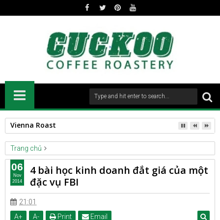
Vienna Roast
Trang chủ
CAFESTORY
ENTREPRENEUR
06
4 bài học kinh doanh đắt giá của một
4 bài học kinh doanh đắt giá của một đặc vụ FBI
Nov
đặc vụ FBI
2014
21:01
A
+
A
-
Print
Email