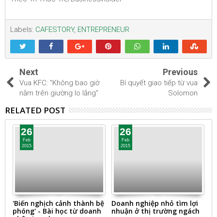
Labels:
CAFESTORY
,
ENTREPRENEUR
Next
Previous
Vua KFC: "Không bao giờ
Bí quyết giao tiếp từ vua
nằm trên giường lo lắng"
Solomon
RELATED POST
26
26
Feb
Feb
2015
2015
'Biến nghịch cảnh thành bệ
Doanh nghiệp nhỏ tìm lợi
[
phóng' - Bài học từ doanh
nhuận ở thị trường ngách
d