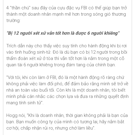
4 "thần chú" sau đây của cựu đặc vụ FBI có thể giúp bạn trở
thành một doanh nhân mạnh mẽ hơn trong sóng gió thương
trường:
"Bị 12 người xét xử vẫn tốt hơn là được 6 người khiêng"
Trích dẫn này cho thấy việc suy tính cho hành động khi bị rơi
vào tình huống sinh-tử. Đó là dù bạn có bị 12 người trong bồi
thẩm đoàn xét xử ở tòa thì vẫn tốt hơn là nằm trong một cỗ
quan tài 6 người khiêng trong đám tang của chính bạn.
"Với tôi, khi còn làm ở FBI, đó là một hành động rõ ràng chứ
không phải việc làm đối phó, để đảm bảo rằng mình sẽ trở về
nhà an toàn vào buổi tối. Còn khi là một doanh nhân, tôi biết
mình phải cân nhắc các chọn lựa và đưa ra những quyết định
mang tính sinh tử".
Hogg nói, "Khi là doanh nhân, thời gian không phải là bạn của
bạn. Bạn muốn công ty của mình có tương lai, hãy nắm bắt
cơ hội, chấp nhận rủi ro, nhưng chớ làm liều".