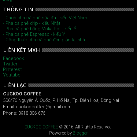
THÔNG TIN
- Cách pha cà phê sữa đá - kiểu Việt Nam
- Pha cà phê drip - kiểu Nhật
- Pha cà phê bằng Moka Pot - kiểu Ý
- Pha cà phê Espresso - kiểu Ý
- Công thức pha cà phê đơn giản tại nhà
LIÊN KẾT MXH
Facebook
Twitter
Pinterest
Youtube
LIÊN LẠC
CUCKOO COFFEE
306/76 Nguyễn Ái Quốc, P. Hố Nai, Tp. Biên Hoà, Đồng Nai
Email: cuckoocoffee@gmail.com
Phone: 0918 806 676
CUCKOO COFFEE
© 2016. All Rights Reserved.
Powered by
Blogger