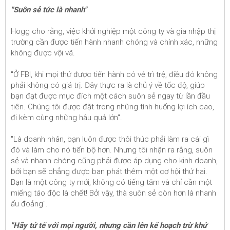
"Suôn sẻ tức là nhanh"
Hogg cho rằng, việc khởi nghiệp một công ty và gia nhập thị
trường cần được tiến hành nhanh chóng và chính xác, những
không được vội vã.
"Ở FBI, khi mọi thứ được tiến hành có vẻ trì trệ, điều đó không
phải không có giá trị. Đây thực ra là chủ ý về tốc độ, giúp
bạn đạt được mục đích một cách suôn sẻ ngay từ lần đầu
tiên. Chúng tôi được đặt trong những tình huống lợi ích cao,
đi kèm cùng những hậu quả lớn".
"Là doanh nhân, bạn luôn được thôi thúc phải làm ra cái gì
đó và làm cho nó tiến bộ hơn. Nhưng tôi nhận ra rằng, suôn
sẻ và nhanh chóng cũng phải được áp dụng cho kinh doanh,
bởi bạn sẽ chẳng được ban phát thêm một cơ hội thứ hai.
Bạn là một công ty mới, không có tiếng tăm và chỉ cần một
miếng táo độc là chết! Bởi vậy, thà suôn sẻ còn hơn là nhanh
ẩu đoảng".
"Hãy tử tế với mọi người, nhưng cần lên kế hoạch trừ khử