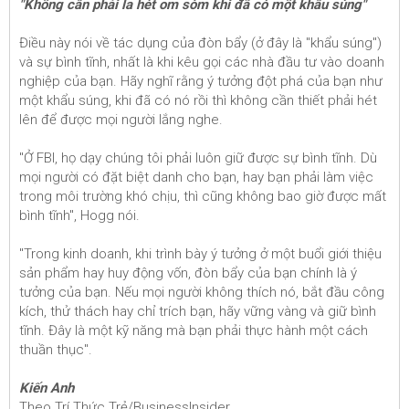
"Không cần phải la hét om sòm khi đã có một khẩu súng"
Điều này nói về tác dụng của đòn bẩy (ở đây là "khẩu súng")
và sự bình tĩnh, nhất là khi kêu gọi các nhà đầu tư vào doanh
nghiệp của bạn. Hãy nghĩ rằng ý tưởng đột phá của bạn như
một khẩu súng, khi đã có nó rồi thì không cần thiết phải hét
lên để được mọi người lắng nghe.
"Ở FBI, họ dạy chúng tôi phải luôn giữ được sự bình tĩnh. Dù
mọi người có đặt biệt danh cho bạn, hay bạn phải làm việc
trong môi trường khó chịu, thì cũng không bao giờ được mất
bình tĩnh", Hogg nói.
"Trong kinh doanh, khi trình bày ý tưởng ở một buổi giới thiệu
sản phẩm hay huy động vốn, đòn bẩy của bạn chính là ý
tưởng của bạn. Nếu mọi người không thích nó, bắt đầu công
kích, thử thách hay chỉ trích bạn, hãy vững vàng và giữ bình
tĩnh. Đây là một kỹ năng mà bạn phải thực hành một cách
thuần thục".
Kiến Anh
Theo Trí Thức Trẻ/BusinessInsider