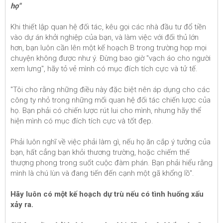
họ"
Khi thiết lập quan hệ đối tác, kêu gọi các nhà đầu tư đổ tiền
vào dự án khởi nghiệp của bạn, và làm việc với đối thủ lớn
hơn, bạn luôn cần lên một kế hoạch B trong trường họp mọi
chuyện không được như ý. Đừng bao giờ "vạch áo cho người
xem lưng", hãy tỏ vẻ mình có mục đích tích cực và tử tế.
"Tôi cho rằng những điều này đặc biệt nên áp dụng cho các
công ty nhỏ trong những mối quan hệ đối tác chiến lược của
họ. Bạn phải có chiến lược rút lui cho mình, nhưng hãy thể
hiện mình có mục đích tích cực và tốt đẹp.
Phải luôn nghĩ về việc phải làm gì, nếu họ ăn cắp ý tưởng của
bạn, hất cẳng bạn khỏi thương trường, hoặc chiếm thế
thượng phong trong suốt cuộc đàm phán. Bạn phải hiểu rằng
mình là chú lùn và đang tiến đến cạnh một gã khổng lồ".
Hãy luôn có một kế hoạch dự trù nếu có tình huống xấu
xảy ra.