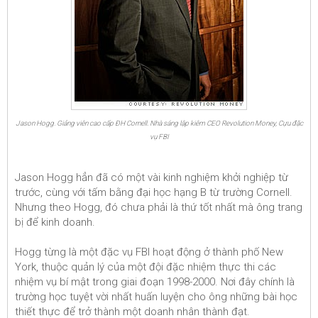
Jason Hogg. Giảng viên cao cấp ĐH Cornell. Nhà sáng lập kiêm CEO Revolution Money, Cựu đặc
vụ FBI
Jason Hogg hẳn đã có một vài kinh nghiệm khởi nghiệp từ
trước, cùng với tấm bằng đại học hạng B từ trường Cornell.
Nhưng theo Hogg, đó chưa phải là thứ tốt nhất mà ông trang
bị để kinh doanh.
Hogg từng là một đặc vụ FBI hoạt động ở thành phố New
York, thuộc quản lý của một đội đặc nhiệm thực thi các
nhiệm vụ bí mật trong giai đoạn 1998-2000. Nơi đây chính là
trường học tuyệt vời nhất huấn luyện cho ông những bài học
thiết thực để trở thành một doanh nhân thành đạt.