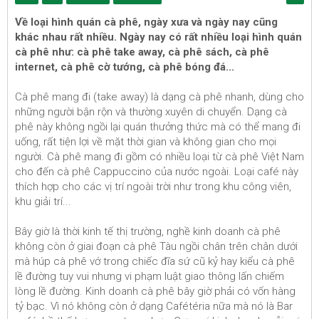
Về loại hình quán cà phê, ngày xưa và ngày nay cũng
khác nhau rất nhiều. Ngày nay có rất nhiều loại hình quán
cà phê như: cà phê take away, cà phê sách, cà phê
internet, cà phê cờ tướng, cà phê bóng đá...
Cà phê mang đi (take away) là dạng cà phê nhanh, dùng cho
những người bận rộn và thường xuyên di chuyển. Dạng cà
phê này không ngồi lại quán thưởng thức mà có thể mang đi
uống, rất tiện lợi về mặt thời gian và không gian cho mọi
người. Cà phê mang đi gồm có nhiều loại từ cà phê Việt Nam
cho đến cà phê Cappuccino của nước ngoài. Loại café này
thích hợp cho các vị trí ngoài trời như trong khu công viên,
khu giải trí...
Bây giờ là thời kinh tế thị trường, nghề kinh doanh cà phê
không còn ở giai đoạn cà phê Tàu ngồi chân trên chân dưới
mà húp cà phê vớ trong chiếc đĩa sứ cũ kỷ hay kiểu cà phê
lề đường tuy vui nhưng vi phạm luật giao thông lấn chiếm
lòng lề đường. Kinh doanh cà phê bây giờ phải có vốn hàng
tỷ bạc. Vì nó không còn ở dạng Cafétéria nữa mà nó là Bar