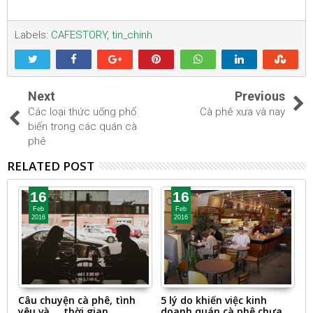
Labels:
CAFESTORY
,
tin_chinh
Next
Previous
Các loại thức uống phổ
Cà phê xưa và nay
biến trong các quán cà
phê
RELATED POST
16
16
Feb
Feb
2016
2016
c
Câu chuyện cà phê, tình
5 lý do khiến việc kinh
N
yêu và ... thời gian
doanh quán cà phê chưa
u