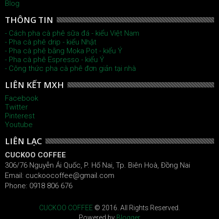
Blog
THÔNG TIN
- Cách pha cà phê sữa đá - kiểu Việt Nam
- Pha cà phê drip - kiểu Nhật
- Pha cà phê bằng Moka Pot - kiểu Ý
- Pha cà phê Espresso - kiểu Ý
- Công thức pha cà phê đơn giản tại nhà
LIÊN KẾT MXH
Facebook
Twitter
Pinterest
Youtube
LIÊN LẠC
CUCKOO COFFEE
306/76 Nguyễn Ái Quốc, P. Hố Nai, Tp. Biên Hoà, Đồng Nai
Email: cuckoocoffee@gmail.com
Phone: 0918 806 676
CUCKOO COFFEE
© 2016. All Rights Reserved.
Powered by
Blogger