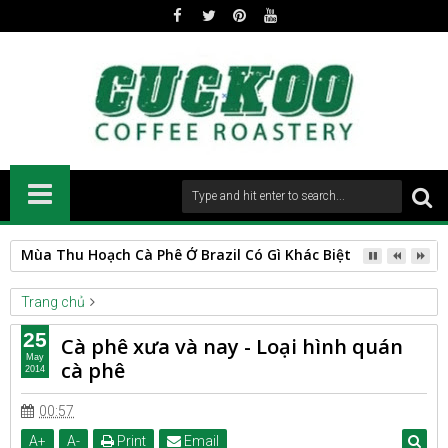
Spanish Roast
Trang chủ
CAFESTORY
tin_chinh
25
Cà phê xưa và nay - Loại hình quán
Cà phê xưa và nay - Loại hình quán cà phê
May
cà phê
2014
00:57
A
+
A
-
Print
Email