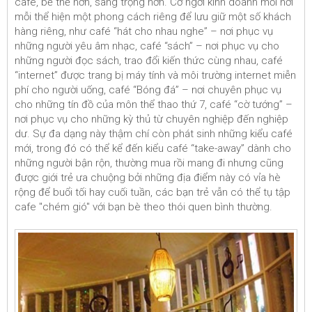
café, bề thế hơn, sang trọng hơn. Cơ ngơi kinh doanh mỗi nơi
mỗi thể hiện một phong cách riêng để lưu giữ một số khách
hàng riêng, như café “hát cho nhau nghe” – nơi phục vụ
những người yêu âm nhạc, café “sách” – nơi phục vụ cho
những người đọc sách, trao đổi kiến thức cùng nhau, café
“internet” được trang bị máy tính và môi trường internet miễn
phí cho người uống, café “Bóng đá” – nơi chuyên phục vụ
cho những tín đồ của môn thể thao thứ 7, café “cờ tướng” –
nơi phục vụ cho những kỳ thủ từ chuyên nghiệp đến nghiệp
dư. Sự đa dạng này thậm chí còn phát sinh những kiểu café
mới, trong đó có thể kể đến kiểu café “take-away” dành cho
những người bận rộn, thường mua rồi mang đi nhưng cũng
được giới trẻ ưa chuộng bởi những địa điểm này có vỉa hè
rộng để buổi tối hay cuối tuần, các bạn trẻ vẫn có thể tụ tập
cafe "chém gió" với bạn bè theo thói quen bình thường.