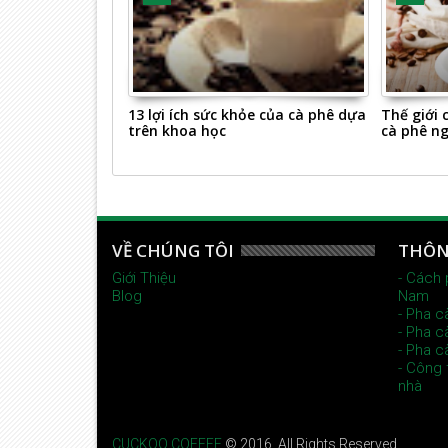
ày giảm 50%
13 lợi ích sức khỏe của cà phê dựa
Thế giới 
gan
trên khoa học
cà phê ng
VỀ CHÚNG TÔI
THÔN
Giới Thiệu
- Cách 
Blog
Nam
- Pha c
- Pha c
- Pha c
- Công 
nhà
CUCKOO COFFEE
© 2016. All Rights Reserved.