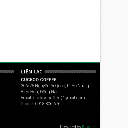
AFFEINE CÓ THỰC SỰ LÀ MA TÚY
3 tách cà phê/ngày giảm 50
ỦA THẦN KINH?
nguy cơ ung thư gan
LIÊN LẠC
CUCKOO COFFEE
306/76 Nguyễn Ái Quốc, P. Hố Nai, Tp.
Biên Hoà, Đồng Nai
Email: cuckoocoffee@gmail.com
Phone: 0918 806 676
Powered by
Blogger