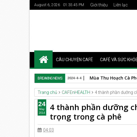
Giới thiệu
Liên lạc
August 6, 2026
01:35:46 PM
CÂU CHUYỆN CAFÉ
CAFÉ VÀ SỨC KHỎ
Mùa Thu Hoạch Cà Phê 
BREAKING NEWS
2024-4-4
Trang chủ
CAFEnHEALTH
4 thành phần dưỡng c
24
4 thành phần dưỡng c
May
trọng trong cà phê
2014
04:03