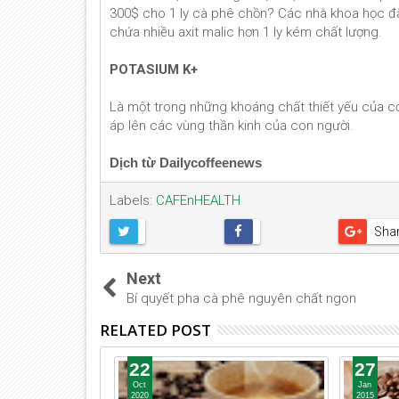
300$ cho 1 ly cà phê chồn? Các nhà khoa học đã
chứa nhiều axit malic hơn 1 ly kém chất lượng.
POTASIUM K+
Là một trong những khoáng chất thiết yếu của cơ
áp lên các vùng thần kinh của con người.
Dịch từ Dailycoffeenews
Labels:
CAFEnHEALTH
Sha
Next
Bí quyết pha cà phê nguyên chất ngon
RELATED POST
22
27
Oct
Jan
2020
2015