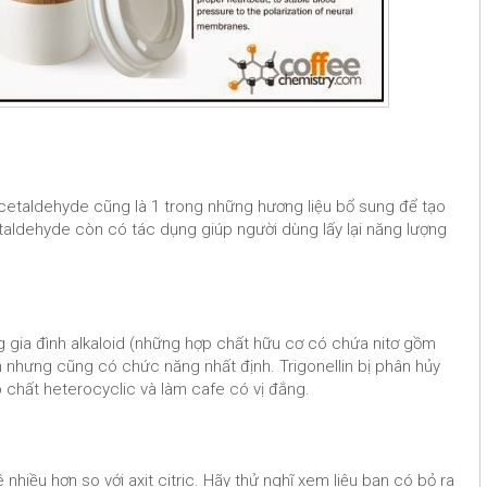
etaldehyde cũng là 1 trong những hương liệu bổ sung để tạo
taldehyde còn có tác dụng giúp người dùng lấy lại năng lượng
 gia đình alkaloid (những hợp chất hữu cơ có chứa nitơ gồm
đến nhưng cũng có chức năng nhất định. Trigonellin bị phân hủy
p chất heterocyclic và làm cafe có vị đắng.
iều hơn so với axit citric. Hãy thử nghĩ xem liệu bạn có bỏ ra