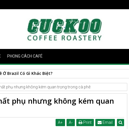
E
PHONG CÁCH CAFÉ
Ở Brazil Có Gì Khác Biệt?
hất phụ nhưng không kém quan trọng trong cà phê
hất phụ nhưng không kém quan
A
+
A
-
Print
Email