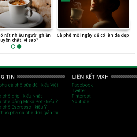
có rất nhiều người ghiền
Cà phê mỗi ngày để có làn da đẹp
C
uyên chất, vì sao?
C
G TIN
LIÊN KẾT MXH
pha cà phê sữa đá - kiểu Việt
Facebook
Twitter
à phê drip - kiểu Nhật
Pinterest
à phê bằng Moka Pot - kiểu Ý
Youtube
à phê Espresso - kiểu Ý
thức pha cà phê đơn giản tại