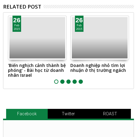
RELATED POST
26
26
Feb
Feb
2015
2015
c
'Biến nghịch cảnh thành bệ
Doanh nghiệp nhỏ tìm lợi
[
phóng' - Bài học từ doanh
nhuận ở thị trường ngách
d
nhân Israel
t
Facebook
Twitter
ROAST