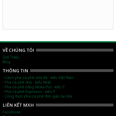
VỀ CHÚNG TÔI
Giới Thiệu
Blog
THÔNG TIN
- Cách pha cà phê sữa đá - kiểu Việt Nam
- Pha cà phê drip - kiểu Nhật
- Pha cà phê bằng Moka Pot - kiểu Ý
- Pha cà phê Espresso - kiểu Ý
- Công thức pha cà phê đơn giản tại nhà
LIÊN KẾT MXH
Facebook