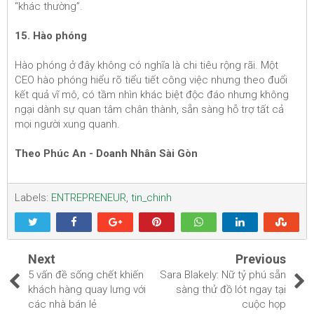
“khác thường”.
15. Hào phóng
Hào phóng ở đây không có nghĩa là chi tiêu rộng rãi. Một
CEO hào phóng hiểu rõ tiểu tiết công việc nhưng theo đuổi
kết quả vĩ mô, có tầm nhìn khác biệt độc đáo nhưng không
ngại dành sự quan tâm chân thành, sẵn sàng hỗ trợ tất cả
mọi người xung quanh.
Theo Phúc An - Doanh Nhân Sài Gòn
Labels:
ENTREPRENEUR
,
tin_chinh
Next
Previous
5 vấn đề sống chết khiến
Sara Blakely: Nữ tỷ phú sẵn
khách hàng quay lưng với
sàng thử đồ lót ngay tại
các nhà bán lẻ
cuộc họp