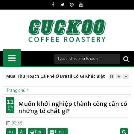
Mùa Thu Hoạch Cà Phê Ở Brazil Có Gì Khác Biệt?
Trang chủ
ENTREPRENEUR
tin_chinh
11
Muốn khởi nghiệp thành công cần có
Muốn khởi nghiệp thành công cần có những tố chất gì?
Mar
những tố chất gì?
2014
03:58
A
+
A
-
Print
Email