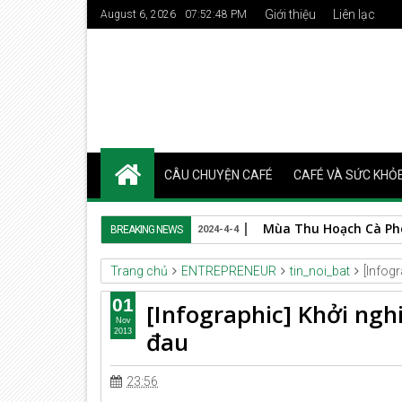
Giới thiệu
Liên lạc
August 6, 2026
07:52:50 PM
CÂU CHUYỆN CAFÉ
CAFÉ VÀ SỨC KHỎ
Spanish Roast
BREAKING NEWS
2024-3-24
Trang chủ
ENTREPRENEUR
tin_noi_bat
[Infog
01
[Infographic] Khởi ng
Nov
đau
2013
23:56