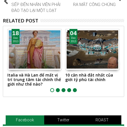
SẾP ĐẾN NHÂN VIÊN PHẢI
RA MẮT CÔNG CHÚNG
ĐÀO TẠO LẠI MỘT LOẠT
RELATED POST
18
04
Dec
Dec
2013
2013
g
Italia và Hà Lan để mất vị
10 căn nhà đắt nhất của
N
trí trung tâm tài chính thế
giới tỷ phú tài chính
S
giới như thế nào?
Đ
Facebook
Twitter
ROAST