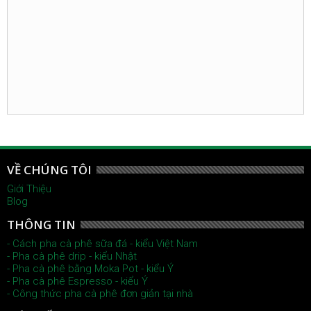
VỀ CHÚNG TÔI
Giới Thiệu
Blog
THÔNG TIN
- Cách pha cà phê sữa đá - kiểu Việt Nam
- Pha cà phê drip - kiểu Nhật
- Pha cà phê bằng Moka Pot - kiểu Ý
- Pha cà phê Espresso - kiểu Ý
- Công thức pha cà phê đơn giản tại nhà