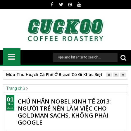
Mùa Thu Hoạch Cà Phê Ở Brazil Có Gì Khác Biệt?
Trang chủ
BUSINESS
FINANCE
tin_chinh
01
CHỦ NHÂN NOBEL KINH TẾ 2013:
CHỦ NHÂN NOBEL KINH TẾ 2013: NGƯỜI TRẺ NÊN LÀM VIỆC
Nov
NGƯỜI TRẺ NÊN LÀM VIỆC CHO
2013
CHO GOLDMAN SACHS, KHÔNG PHẢI GOOGLE
GOLDMAN SACHS, KHÔNG PHẢI
GOOGLE