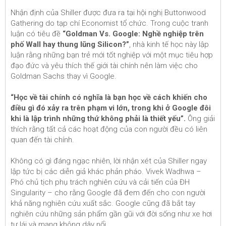
Nhận định của Shiller được đưa ra tại hội nghị Buttonwood
Gathering do tạp chí Economist tổ chức. Trong cuộc tranh
luận có tiêu đề
“Goldman Vs. Google: Nghề nghiệp trên
phố Wall hay thung lũng Silicon?”
, nhà kinh tế học này lập
luận rằng những bạn trẻ mới tốt nghiệp với một mục tiêu hợp
đạo đức và yêu thích thế giới tài chính nên làm việc cho
Goldman Sachs thay vì Google.
“Học về tài chính có nghĩa là bạn học về cách khiến cho
điều gì đó xảy ra trên phạm vi lớn, trong khi ở Google đôi
khi là lập trình những thứ không phải là thiết yếu”.
Ông giải
thích rằng tất cả các hoạt động của con người đều có liên
quan đến tài chính.
Không có gì đáng ngạc nhiên, lời nhận xét của Shiller ngay
lập tức bị các diễn giả khác phản pháo. Vivek Wadhwa –
Phó chủ tịch phụ trách nghiên cứu và cải tiến của ĐH
Singularity – cho rằng Google đã đem đến cho con người
khả năng nghiên cứu xuất sắc. Google cũng đã bắt tay
nghiên cứu những sản phẩm gần gũi với đời sống như xe hơi
tự lái và mạng không dây nổi.