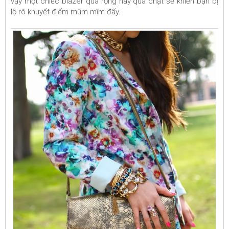
vậy một chiếc blazer quá rộng hay quá chật sẽ khiến bạn bị
lộ rõ khuyết điểm mũm mĩm đấy.