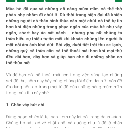
Mùa hè đã qua và những cô nàng mũm mĩm có thể thở
phào nhẹ nhõm đi chút ít. Dù thời trang hiện đại đã khiến
những người có thân hình thừa cân một chút có thể tự tin
hơn khi diện những trang phục ngắn của mùa hè như váy
ngắn, short hay áo sát nách.... nhưng phụ nữ chúng ta
thừa hiểu sự thiếu tự tin mỗi khi khoác chúng lên người là
một nỗi ám ảnh khó dứt. Bởi vậy, dưới tiết trời thu se lạnh,
những quý cô thừa cân có thể thoải mái hơn khi mọi thứ
đều dài hơn, dày hơn và giúp bạn che đi những phần cơ
thể thừa mỡ.
Và để bạn có thể thoải mái hơn trong việc sáng tạo những
set đồ thu, hôm nay hãy cùng chúng tôi điểm danh 7 món đồ
đa dụng nên có trong mọi tủ đồ của những nàng mũm mĩm
trong mùa thu này nhé.
1. Chân váy bút chì
Đừng ngạc nhiên là tại sao item này lại có trong danh sách.
Chúng bó sát, có vẻ chật chột và dường như là để lộ phần