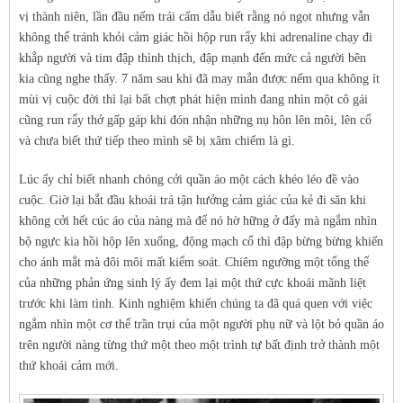
vị thành niên, lần đầu nếm trái cấm dẫu biết rằng nó ngọt nhưng vẫn
không thể tránh khỏi cảm giác hồi hộp run rẩy khi adrenaline chạy đi
khắp người và tim đập thình thịch, đập mạnh đến mức cả người bên
kia cũng nghe thấy. 7 năm sau khi đã may mắn được nếm qua không ít
mùi vị cuộc đời thì lại bất chợt phát hiện mình đang nhìn một cô gái
cũng run rẩy thở gấp gáp khi đón nhận những nụ hôn lên môi, lên cổ
và chưa biết thứ tiếp theo mình sẽ bị xâm chiếm là gì.
Lúc ấy chỉ biết nhanh chóng cởi quần áo một cách khéo léo đề vào
cuộc. Giờ lại bắt đầu khoái trá tận hưởng cảm giác của kẻ đi săn khi
không cởi hết cúc áo của nàng mà để nó hờ hững ở đấy mà ngắm nhìn
bộ ngực kia hồi hộp lên xuống, động mạch cổ thì đập bừng bừng khiến
cho ánh mắt mà đôi môi mất kiểm soát. Chiêm ngưỡng một tổng thể
của những phản ứng sinh lý ấy đem lại một thứ cực khoái mãnh liệt
trước khi làm tình. Kinh nghiệm khiến chúng ta đã quá quen với việc
ngắm nhìn một cơ thể trần trụi của một người phụ nữ và lột bỏ quần áo
trên người nàng từng thứ một theo một trình tự bất định trở thành một
thứ khoái cảm mới.