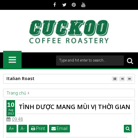
Italian Roast
Trang chủ
LIFESTYLE
LOVEnSEX
TÌNH DƯỢC MANG MÙI VỊ THỜI GIAN
10
TÌNH DƯỢC MANG MÙI VỊ THỜI GIAN
Aug
2013
09:48
A
+
A
-
Print
Email