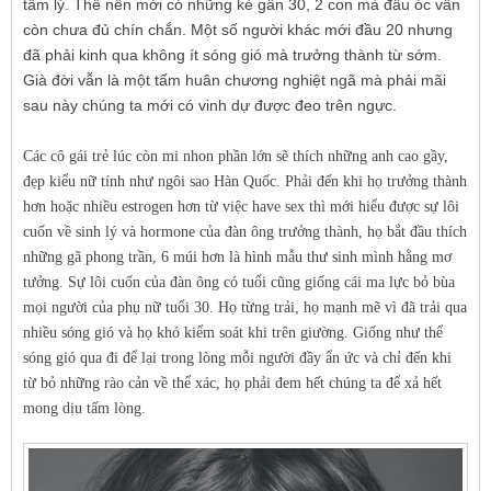
tâm lý. Thế nên mới có những kẻ gần 30, 2 con mà đầu óc vẫn
còn chưa đủ chín chắn. Một số người khác mới đầu 20 nhưng
đã phải kinh qua không ít sóng gió mà trưởng thành từ sớm.
Già đời vẫn là một tấm huân chương nghiệt ngã mà phải mãi
sau này chúng ta mới có vinh dự được đeo trên ngực.
Các cô gái trẻ lúc còn mi nhon phần lớn sẽ thích những anh cao gầy,
đẹp kiểu nữ tính như ngôi sao Hàn Quốc. Phải đến khi họ trưởng thành
hơn hoặc nhiều estrogen hơn từ việc have sex thì mới hiểu được sự lôi
cuốn về sinh lý và hormone của đàn ông trưởng thành, họ bắt đầu thích
những gã phong trần, 6 múi hơn là hình mẫu thư sinh mình hằng mơ
tưởng. Sự lôi cuốn của đàn ông có tuổi cũng giống cái ma lực bỏ bùa
mọi người của phụ nữ tuổi 30. Họ từng trải, họ mạnh mẽ vì đã trải qua
nhiều sóng gió và họ khó kiểm soát khi trên giường. Giống như thể
sóng gió qua đi để lại trong lòng mỗi người đầy ẩn ức và chỉ đến khi
từ bỏ những rào cản về thể xác, họ phải đem hết chúng ta để xả hết
mong dịu tấm lòng.