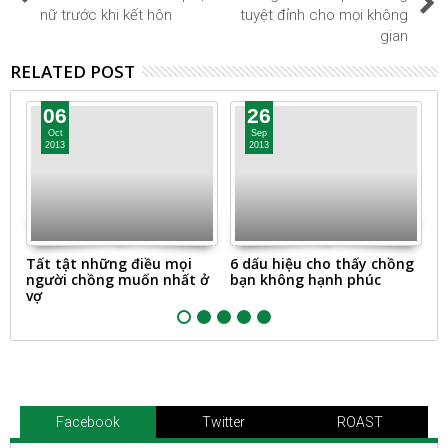
nữ trước khi kết hôn
tuyệt đỉnh cho mọi không
gian
RELATED POST
06
26
Oct
Sep
2013
2013
Tất tật những điều mọi
6 dấu hiệu cho thấy chồng
1
người chồng muốn nhất ở
bạn không hạnh phúc
"t
vợ
Facebook
Twitter
ROAST