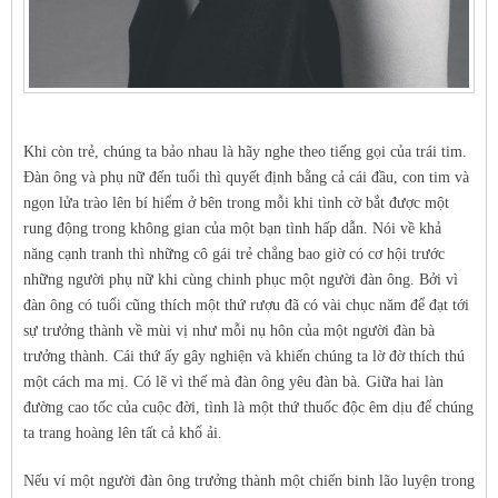
Khi còn trẻ, chúng ta bảo nhau là hãy nghe theo tiếng gọi của trái tim.
Đàn ông và phụ nữ đến tuổi thì quyết định bằng cả cái đầu, con tim và
ngọn lửa trào lên bí hiểm ở bên trong mỗi khi tình cờ bắt được một
rung động trong không gian của một bạn tình hấp dẫn. Nói về khả
năng cạnh tranh thì những cô gái trẻ chẳng bao giờ có cơ hội trước
những người phụ nữ khi cùng chinh phục một người đàn ông. Bởi vì
đàn ông có tuổi cũng thích một thứ rượu đã có vài chục năm để đạt tới
sự trưởng thành về mùi vị như mỗi nụ hôn của một người đàn bà
trưởng thành. Cái thứ ấy gây nghiện và khiến chúng ta lờ đờ thích thú
một cách ma mị. Có lẽ vì thế mà đàn ông yêu đàn bà. Giữa hai làn
đường cao tốc của cuộc đời, tình là một thứ thuốc độc êm dịu để chúng
ta trang hoàng lên tất cả khổ ải.
Nếu ví một người đàn ông trưởng thành một chiến binh lão luyện trong