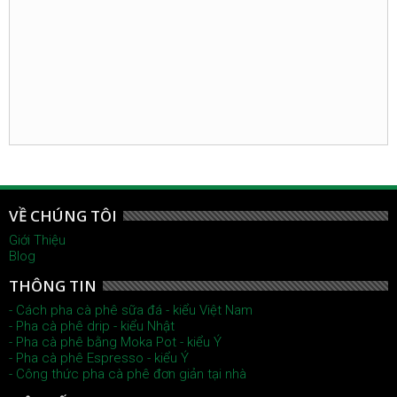
VỀ CHÚNG TÔI
Giới Thiệu
Blog
THÔNG TIN
- Cách pha cà phê sữa đá - kiểu Việt Nam
- Pha cà phê drip - kiểu Nhật
- Pha cà phê bằng Moka Pot - kiểu Ý
- Pha cà phê Espresso - kiểu Ý
- Công thức pha cà phê đơn giản tại nhà