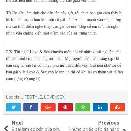
thể xác nếu như vẫn còn những thứ che giấu với nhau.
Từ lần đầu làm tình cho đến tận bây giờ, tôi chưa bao giờ cảm thấy bị
kích thích mạnh hơn khi một cô gái nói “Anh… mạnh vào ~”, nhưng
mà cái thời điểm nghe thấy bạn gái tôi nói “Bóp cổ em đi”, tôi nghĩ
mình vừa chứng kiến một điềm báo của sự trung thực.
P/S: Tôi nghĩ Love & Sex chuyên môn nói về những trải nghiệm của
tôi nên mới có nhiều phụ nữ thích. Mọi người phàn nàn rằng tạp chí
đàn ông tại sao lại có nhiều phụ nữ thích đến vậy. Giờ nếu như tôi để
bạn gái viết Love & Sex cho Mann up thì có khi lại có thêm vài tá fan
nam dựng cờ ủng hộ.
Labels:
LIFESTYLE
,
LOVEnSEX
Next
Previous
9 sai lầm cơ bản của phụ
Những chiếc bếp đa năng