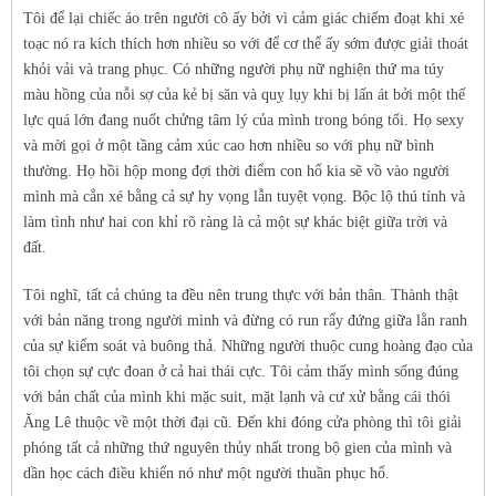
Tôi để lại chiếc áo trên người cô ấy bởi vì cảm giác chiếm đoạt khi xé
toạc nó ra kích thích hơn nhiều so với để cơ thể ấy sớm được giải thoát
khỏi vải và trang phục. Có những người phụ nữ nghiện thứ ma túy
màu hồng của nỗi sợ của kẻ bị săn và quỵ lụy khi bị lấn át bởi một thế
lực quá lớn đang nuốt chửng tâm lý của mình trong bóng tối. Họ sexy
và mời gọi ở một tầng cảm xúc cao hơn nhiều so với phụ nữ bình
thường. Họ hồi hộp mong đợi thời điểm con hổ kia sẽ vồ vào người
mình mà cắn xé bằng cả sự hy vọng lẫn tuyệt vọng. Bộc lộ thú tính và
làm tình như hai con khỉ rõ ràng là cả một sự khác biệt giữa trời và
đất.
Tôi nghĩ, tất cả chúng ta đều nên trung thực với bản thân. Thành thật
với bản năng trong người mình và đừng có run rẩy đứng giữa lằn ranh
của sự kiểm soát và buông thả. Những người thuộc cung hoàng đạo của
tôi chọn sự cực đoan ở cả hai thái cực. Tôi cảm thấy mình sống đúng
với bản chất của mình khi mặc suit, mặt lạnh và cư xử bằng cái thói
Ăng Lê thuộc về một thời đại cũ. Đến khi đóng cửa phòng thì tôi giải
phóng tất cả những thứ nguyên thủy nhất trong bộ gien của mình và
dần học cách điều khiển nó như một người thuần phục hổ.