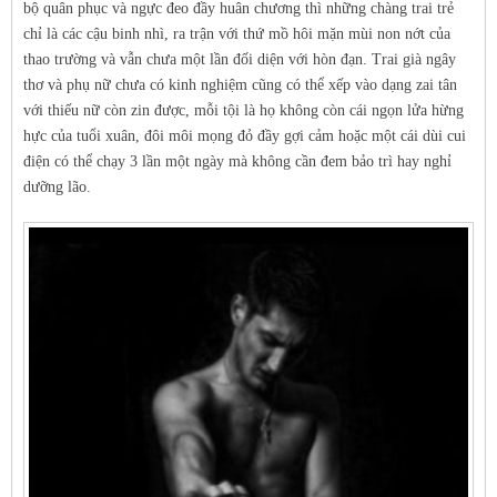
bộ quân phục và ngực đeo đầy huân chương thì những chàng trai trẻ
chỉ là các cậu binh nhì, ra trận với thứ mồ hôi mặn mùi non nớt của
thao trường và vẫn chưa một lần đối diện với hòn đạn. Trai già ngây
thơ và phụ nữ chưa có kinh nghiệm cũng có thể xếp vào dạng zai tân
với thiếu nữ còn zin được, mỗi tội là họ không còn cái ngọn lửa hừng
hực của tuổi xuân, đôi môi mọng đỏ đầy gợi cảm hoặc một cái dùi cui
điện có thể chạy 3 lần một ngày mà không cần đem bảo trì hay nghỉ
dưỡng lão.