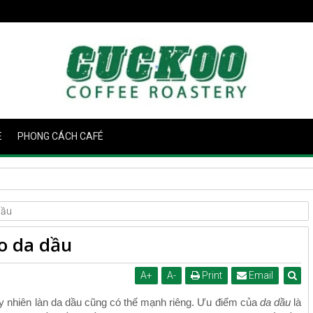
E
PHONG CÁCH CAFÉ
dầu
o da dầu
A
+
A
-
Print
Email
Tuy nhiên làn da dầu cũng có thế mạnh riêng. Ưu điểm của
da dầu
là