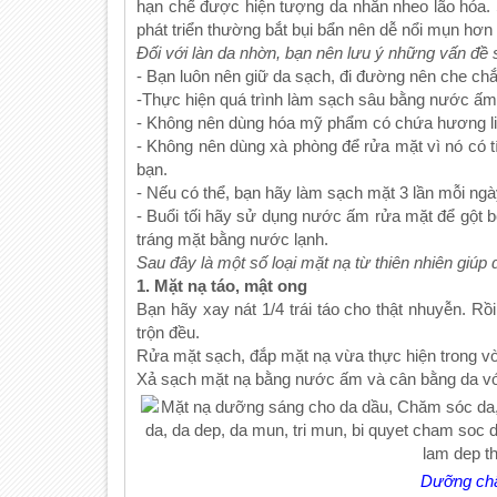
hạn chế được hiện tượng da nhăn nheo lão hóa
phát triển thường bắt bụi bẩn nên dễ nổi mụn hơn 
Đối với làn da nhờn, bạn nên lưu ý những vấn đề 
- Bạn luôn nên giữ da sạch, đi đường nên che chắ
-Thực hiện quá trình làm sạch sâu bằng nước ấm 
- Không nên dùng hóa mỹ phẩm có chứa hương l
- Không nên dùng xà phòng để rửa mặt vì nó có t
bạn.
- Nếu có thể, bạn hãy làm sạch mặt 3 lần mỗi ng
- Buổi tối hãy sử dụng nước ấm rửa mặt để gột b
tráng mặt bằng nước lạnh.
Sau đây là một số loại mặt nạ từ thiên nhiên giúp 
1. Mặt nạ táo, mật ong
Bạn hãy xay nát 1/4 trái táo cho thật nhuyễn. R
trộn đều.
Rửa mặt sạch, đắp mặt nạ vừa thực hiện trong vò
Xả sạch mặt nạ bằng nước ấm và cân bằng da v
Dưỡng chất