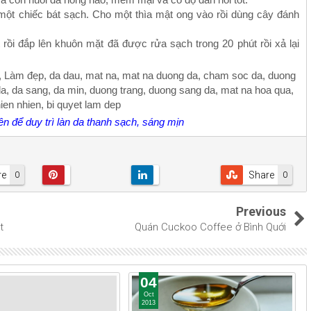
a một chiếc bát sạch. Cho một thìa mật ong vào rồi dùng cây đánh
rồi đắp lên khuôn mặt đã được rửa sạch trong 20 phút rồi xả lại
 để duy trì làn da thanh sạch, sáng mịn
re
Share
0
0
Previous
t
Quán Cuckoo Coffee ở Bình Quới
04
Oct
2013