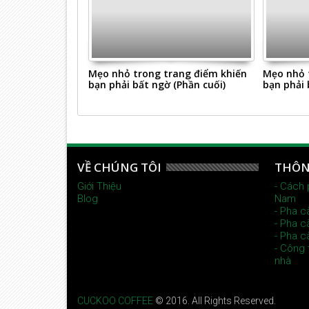
ắng da nhờ đu
Mẹo nhỏ trong trang điểm khiến
Mẹo nhỏ 
bạn phải bất ngờ (Phần cuối)
bạn phải 
VỀ CHÚNG TÔI
THÔN
Giới Thiệu
- Cách 
Blog
Nam
- Pha c
- Pha c
- Pha c
- Công 
nhà
CUCKOO COFFEE
© 2016. All Rights Reserved.