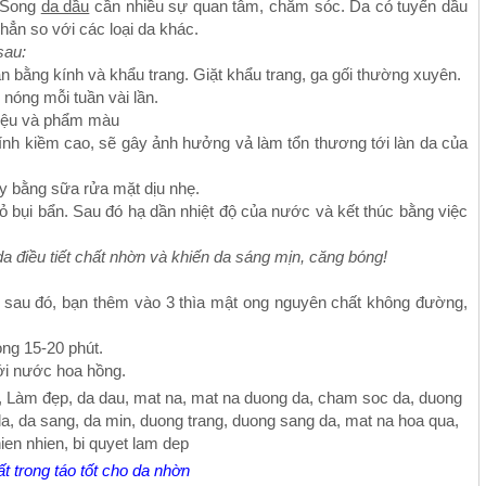
. Song
da dầu
cần nhiều sự quan tâm, chăm sóc. Da có tuyến dầu
hẳn so với các loại da khác.
sau:
n bằng kính và khẩu trang. Giặt khẩu trang, ga gối thường xuyên.
nóng mỗi tuần vài lần.
iệu và phẩm màu
ính kiềm cao, sẽ gây ảnh hưởng vả làm tổn thương tới làn da của
ày bằng sữa rửa mặt dịu nhẹ.
ỏ bụi bẩn. Sau đó hạ dần nhiệt độ của nước và kết thúc bằng việc
da điều tiết chất nhờn và khiến da sáng mịn, căng bóng!
ồi sau đó, bạn thêm vào 3 thìa mật ong nguyên chất không đường,
ng 15-20 phút.
ới nước hoa hồng.
 trong táo tốt cho da nhờn