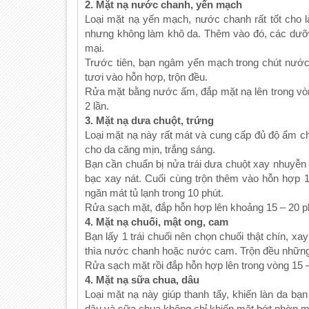
2. Mặt nạ nước chanh, yến mạch
Loại mặt nạ yến mạch, nước chanh rất tốt cho 
nhưng không làm khô da. Thêm vào đó, các dưỡn
mại.
Trước tiên, bạn ngâm yến mạch trong chút nướ
tươi vào hỗn hợp, trộn đều.
Rửa mặt bằng nước ấm, đắp mặt nạ lên trong vòng
2 lần.
3. Mặt nạ dưa chuột, trứng
Loại mặt nạ này rất mát và cung cấp đủ độ ẩm ch
cho da căng mịn, trắng sáng.
Bạn cần chuẩn bị nửa trái dưa chuột xay nhuyễn 
bạc xay nát. Cuối cùng trộn thêm vào hỗn hợp 1
ngăn mát tủ lạnh trong 10 phút.
Rửa sạch mặt, đắp hỗn hợp lên khoảng 15 – 20 p
4. Mặt nạ chuối, mật ong, cam
Bạn lấy 1 trái chuối nên chọn chuối thật chín, x
thìa nước chanh hoặc nước cam. Trộn đều những 
Rửa sạch mặt rồi đắp hỗn hợp lên trong vòng 15 –
4. Mặt nạ sữa chua, dâu
Loại mặt nạ này giúp thanh tẩy, khiến làn da bạ
dâu và sữa chua không chỉ khiến mặt bớt nhờn mà