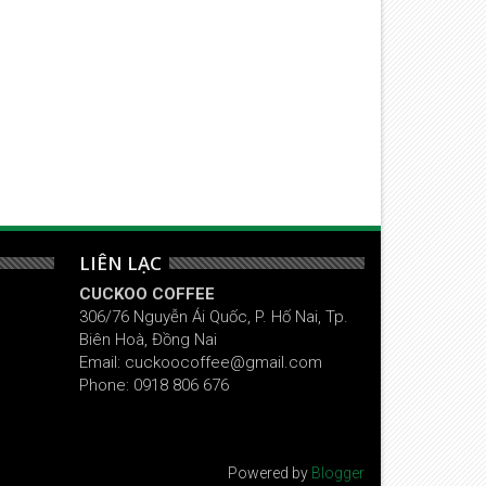
ẹo nhỏ trong trang điểm khiến
Mẹo nhỏ trong trang điểm k
ạn phải bất ngờ (P2)
bạn phải bất ngờ (P1)
LIÊN LẠC
CUCKOO COFFEE
306/76 Nguyễn Ái Quốc, P. Hố Nai, Tp.
Biên Hoà, Đồng Nai
Email: cuckoocoffee@gmail.com
Phone: 0918 806 676
Powered by
Blogger