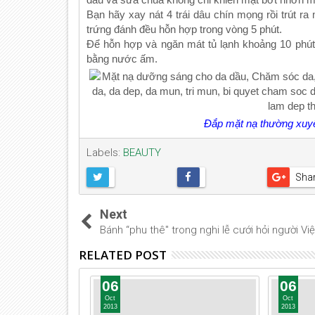
Bạn hãy xay nát 4 trái dâu chín mọng rồi trút r
trứng đánh đều hỗn hợp trong vòng 5 phút.
Để hỗn hợp và ngăn mát tủ lạnh khoảng 10 phút 
bằng nước ấm.
Đắp mặt nạ thường xuyên
Labels:
BEAUTY
Sha
Next
Bánh “phu thê" trong nghi lễ cưới hỏi người Việ
RELATED POST
06
06
Oct
Oct
2013
2013