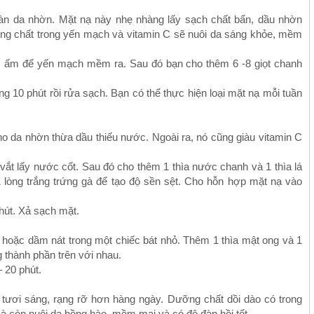
làn da nhờn. Mặt nạ này nhẹ nhàng lấy sạch chất bẩn, dầu nhờn
g chất trong yến mạch và vitamin C sẽ nuôi da sáng khỏe, mềm
c ấm để yến mạch mềm ra. Sau đó bạn cho thêm 6 -8 giọt chanh
 10 phút rồi rửa sạch. Bạn có thể thực hiện loại mặt nạ mỗi tuần
o da nhờn thừa dầu thiếu nước. Ngoài ra, nó cũng giàu vitamin C
vắt lấy nước cốt. Sau đó cho thêm 1 thìa nước chanh và 1 thìa lá
 lòng trắng trứng gà để tạo độ sền sệt. Cho hỗn hợp mặt nạ vào
hút. Xả sạch mặt.
ay hoặc dầm nát trong một chiếc bát nhỏ. Thêm 1 thìa mật ong và 1
thành phần trên với nhau.
 20 phút.
n tươi sáng, rạng rỡ hơn hàng ngày. Dưỡng chất dồi dào có trong
 còn nuôi da hồng hào, mềm mại và có độ đàn hồi tốt.