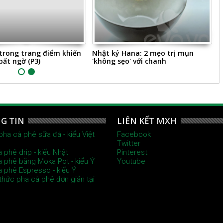
trong trang điểm khiến
Nhật ký Hana: 2 mẹo trị mụn
M
bất ngờ (P3)
'không sẹo' với chanh
b
G TIN
LIÊN KẾT MXH
pha cà phê sữa đá - kiểu Việt
Facebook
Twitter
à phê drip - kiểu Nhật
Pinterest
à phê bằng Moka Pot - kiểu Ý
Youtube
à phê Espresso - kiểu Ý
thức pha cà phê đơn giản tại