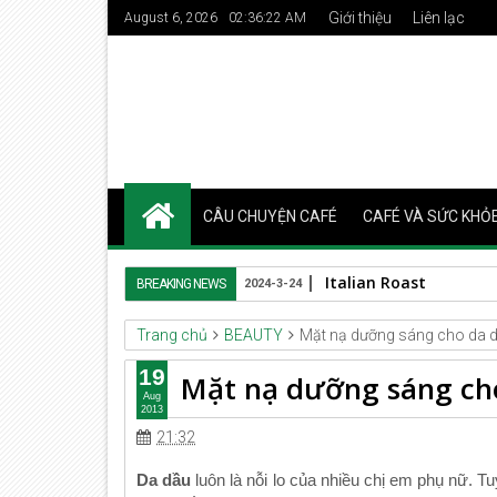
Giới thiệu
Liên lạc
August 6, 2026
02:36:22 AM
CÂU CHUYỆN CAFÉ
CAFÉ VÀ SỨC KHỎ
Italian Roast
BREAKING NEWS
2024-3-24
Trang chủ
BEAUTY
Mặt nạ dưỡng sáng cho da 
19
Mặt nạ dưỡng sáng ch
Aug
2013
21:32
Da dầu
luôn là nỗi lo của nhiều chị em phụ nữ. 