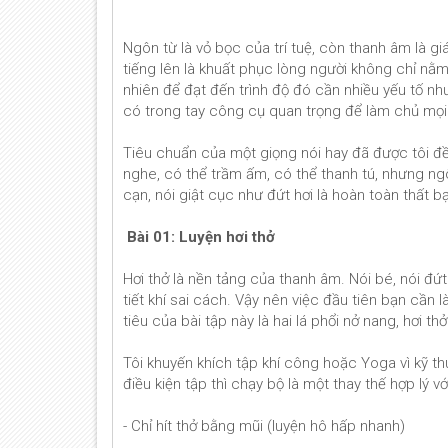
Ngôn từ là vỏ bọc của trí tuệ, còn thanh âm là giá
tiếng lên là khuất phục lòng người không chỉ nằ
nhiên để đạt đến trình độ đó cần nhiều yếu tố n
có trong tay công cụ quan trọng để làm chủ mọi
Tiêu chuẩn của một giọng nói hay đã được tôi đ
nghe, có thể trầm ấm, có thể thanh tú, nhưng ngô
cạn, nói giật cục như đứt hơi là hoàn toàn thất bạ
Bài 01: Luyện hơi thở
Hơi thở là nền tảng của thanh âm. Nói bé, nói đứ
tiết khí sai cách. Vậy nên việc đầu tiên bạn cần
tiêu của bài tập này là hai lá phổi nở nang, hơi t
Tôi khuyến khích tập khí công hoặc Yoga vì kỹ 
điều kiện tập thì chạy bộ là một thay thế hợp lý vớ
- Chỉ hít thở bằng mũi (luyện hô hấp nhanh)