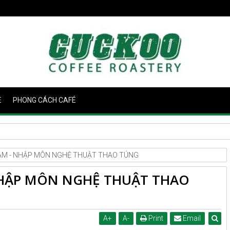
E
PHONG CÁCH CAFÉ
ÂM - NHẬP MÔN NGHỆ THUẬT THAO TÚNG
NHẬP MÔN NGHỆ THUẬT THAO
A
+
A
-
Print
Email