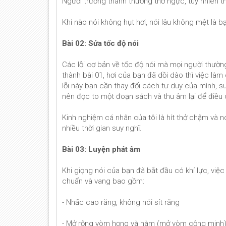
Người trưởng thành thường thở ngực, tuy nhiên t
Khi nào nói không hụt hơi, nói lâu không mệt là b
Bài 02: Sửa tốc độ nói
Các lỗi cơ bản về tốc độ nói mà mọi người thường
thành bài 01, hơi của bạn đã dồi dào thì việc là
lỗi này bạn cần thay đổi cách tư duy của mình, su
nên đọc to một đoạn sách và thu âm lại để điều
Kinh nghiệm cá nhân của tôi là hít thở chậm và 
nhiều thời gian suy nghĩ.
Bài 03: Luyện phát âm
Khi giọng nói của bạn đã bắt đầu có khí lực, việ
chuẩn và vang bao gồm:
- Nhấc cao răng, không nói sít răng
- Mở rộng vòm họng và hàm (mở vòm cộng minh