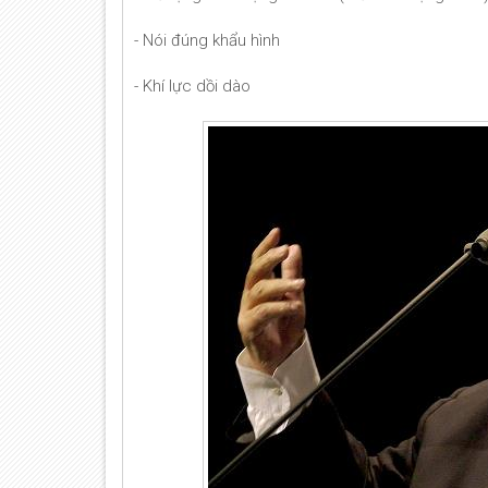
- Nói đúng khẩu hình
- Khí lực dồi dào