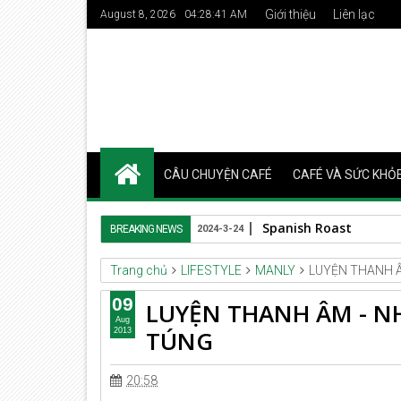
Giới thiệu
Liên lạc
August 8, 2026
04:28:43 AM
CÂU CHUYỆN CAFÉ
CAFÉ VÀ SỨC KHỎ
Spanish Roast
BREAKING NEWS
2024-3-24
Trang chủ
LIFESTYLE
MANLY
LUYỆN THANH 
09
LUYỆN THANH ÂM - 
Aug
TÚNG
2013
20:58