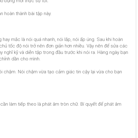
hở bụng mới thực sự tốt.
ạn hoàn thành bài tập này.
 hay mắc là nói quá nhanh, nói lắp, nói ấp úng. Sau khi hoàn
m chủ tốc độ nói trở nên đơn giản hơn nhiều. Vậy nên để sửa các
y nghĩ kỹ và diễn tập trong đầu trước khi nói ra. Hàng ngày bạn
 chỉnh dần cho mình.
nói chậm. Nói chậm vừa tạo cảm giác tin cậy lại vừa cho bạn
c cần làm tiếp theo là phát âm tròn chữ. Bí quyết để phát âm
)