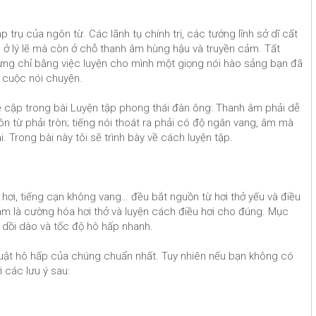
p trụ của ngôn từ. Các lãnh tụ chính trị, các tướng lĩnh sở dĩ cất
m ở lý lẽ mà còn ở chỗ thanh âm hùng hậu và truyền cảm. Tất
hưng chỉ bằng việc luyện cho mình một giọng nói hào sảng bạn đã
 cuộc nói chuyện.
ề cập trong bài Luyện tập phong thái đàn ông: Thanh âm phải dễ
n từ phải tròn; tiếng nói thoát ra phải có độ ngân vang, âm mà
i. Trong bài này tôi sẽ trình bày về cách luyện tập.
t hơi, tiếng cạn không vang… đều bắt nguồn từ hơi thở yếu và điều
 làm là cường hóa hơi thở và luyện cách điều hơi cho đúng. Mục
hở dồi dào và tốc độ hô hấp nhanh.
thuật hô hấp của chúng chuẩn nhất. Tuy nhiên nếu bạn không có
i các lưu ý sau: