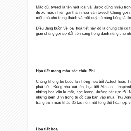
Mặc dù, tweed là tên một loại vải được dùng nhiều tr
được mặc nhiên gọi thành hoa văn tweed! Chúng gợi 
một chú chó trung thành và một quý cô nóng bỏng là tì
Điều đáng buồn về loại họa tiết này đó là chúng chỉ có
giản chúng gợi sự đắt tiền sang trọng dành riêng cho 
Họa tiết mang màu sắc châu Phi
Chúng không bó buộc là những họa tiết Aztect hoặc Tri
phái nữ. Đúng như cái tên, họa tiết African – Inspi
những hoa văn lạ mắt, sọc loang, đường nét rực rỡ.
những item đinh trong tủ đồ của bạn vào mùa Thu/Đôn
trang trơn màu khác để tạo nên một tổng thể hòa hợp 
Họa tiết hoa