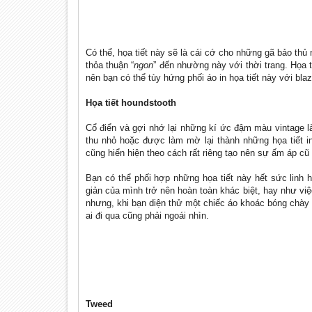
Có thể, họa tiết này sẽ là cái cớ cho những gã bảo thủ
thỏa thuận “
ngon
” đến nhường này với thời trang. Họa 
nên bạn có thể tùy hứng phối áo in họa tiết này với bla
Họa tiết houndstooth
Cổ điển và gợi nhớ lại những kí ức đậm màu vintage là
thu nhỏ hoặc được làm mờ lại thành những họa tiết i
cũng hiển hiện theo cách rất riêng tạo nên sự ấm áp cũ
Bạn có thể phối hợp những họa tiết này hết sức linh h
giản của mình trở nên hoàn toàn khác biệt, hay như việc
nhưng, khi bạn diện thử một chiếc áo khoác bóng chày 
ai đi qua cũng phải ngoái nhìn.
Tweed