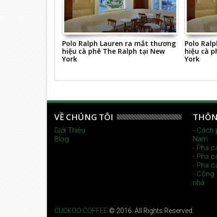
NG KHIẾN NÀNG
Polo Ralph Lauren ra mắt thương
Polo Ral
hiệu cà phê The Ralph tại New
hiệu cà p
York
York
VỀ CHÚNG TÔI
THÔN
Giới Thiệu
- Cách 
Blog
Nam
- Pha c
- Pha c
- Pha c
- Công 
nhà
CUCKOO COFFEE
© 2016. All Rights Reserved.