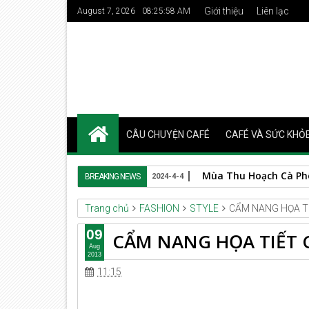
Giới thiệu
Liên lạc
August 7, 2026
08:25:58 AM
CÂU CHUYỆN CAFÉ
CAFÉ VÀ SỨC KHỎ
Spanish Roast
BREAKING NEWS
2024-3-24
Trang chủ
FASHION
STYLE
CẨM NANG HỌA T
09
CẨM NANG HỌA TIẾT
Aug
2013
11:15