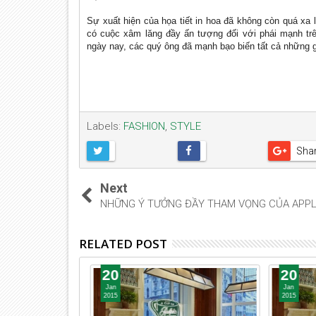
Sự xuất hiện của họa tiết in hoa đã không còn quá xa l
có cuộc xâm lăng đầy ấn tượng đối với phái mạnh trên
ngày nay, các quý ông đã mạnh bạo biến tất cả những g
Labels:
FASHION
,
STYLE
Sha
Next
NHỮNG Ý TƯỞNG ĐẦY THAM VỌNG CỦA APP
RELATED POST
20
20
Jan
Jan
2015
2015