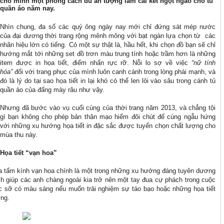
cho mình một phong cách đủ ấn tượng làm cái kết ngọt ngào cho tủ
quần áo năm nay.
Nhìn chung, đa số các quý ông ngày nay mới chỉ đứng sát mép nước
của đại dương thời trang rộng mênh mông với bạt ngàn lựa chọn từ các
nhãn hiệu lớn có tiếng. Có một sự thật là, hầu hết, khi chọn đồ bạn sẽ chỉ
hướng mắt tới những set đồ trơn màu trung tính hoặc trầm hơn là những
item được in họa tiết, điểm nhấn rực rỡ. Nỗi lo sợ về việc
“nữ tính
hóa”
đối với trang phục của mình luôn canh cánh trong lòng phái mạnh, và
đó là lý do tại sao họa tiết in lại khó có thể len lỏi vào sâu trong cánh tủ
quần áo của đấng mày râu như vậy.
Nhưng đã bước vào vụ cuối cùng của thời trang năm 2013, và chẳng tội
gì bạn không cho phép bản thân mạo hiểm đôi chút để cùng ngẫu hứng
với những xu hướng họa tiết in đặc sắc được tuyển chọn chất lượng cho
mùa thu này.
Họa tiết
“vạn hoa”
a tấm kính vạn hoa chính là một trong những xu hướng đáng tuyên dương
h giúp các anh chàng ngoài kia trở nên một tay đua cự phách trong cuộc
ặc sỡ có màu sáng nếu muốn trải nghiệm sự táo bạo hoặc những họa tiết
ừng.