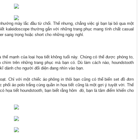
 nhướng mày lắc đầu từ chối. Thế nhưng, chẳng việc gì bạn lại bỏ qua một
tiết kaleidoscope thường gắn với những trang phục mang tính chất casual
zer sang trọng hoặc short cho những ngày nghỉ.
 thế mạnh của loại họa tiết không tuổi này. Chúng có thể được phóng to,
n chìm trên những trang phục mà bạn có. Dù làm cách nào, houndstooth
 kĩ dành cho người đối diện đang nhìn vào bạn.
oạt. Chỉ với một chiếc áo phông in thôi bạn cũng có thể biến set đồ đơn
 phối áo polo trắng cùng quần in họa tiết cũng là một gợi ý tuyệt vời. Thế
có họa tiết houndstooth, bạn biết rằng hôm đó, bạn là tâm điểm khiến cho