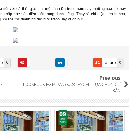
ạ đối với cả thế giới. Lại một lần nữa trong năm nay, những họa tiết này
 khắp các sàn diễn thời trang danh tiếng. Thay vì chỉ một item in hoa,
ì có thể trở thành những bức tranh đầy cuốn hút.
re
Share
0
0
Previous
LE
LOOKBOOK H&M, MARK&SPENCER: LỰA CHỌN CƠ
BẢN
09
Jan
2015