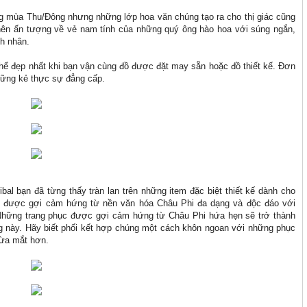
ong mùa Thu/Đông nhưng những lớp hoa văn chúng tạo ra cho thị giác cũng
nên ấn tượng về vẻ nam tính của những quý ông hào hoa với súng ngắn,
nh nhân.
 thể đẹp nhất khi bạn vận cùng đồ được đặt may sẵn hoặc đồ thiết kế. Đơn
những kẻ thực sự đẳng cấp.
bal bạn đã từng thấy tràn lan trên những item đặc biệt thiết kế dành cho
red được gợi cảm hứng từ nền văn hóa Châu Phi đa dạng và độc đáo với
 Những trang phục được gợi cảm hứng từ Châu Phi hứa hẹn sẽ trở thành
g này. Hãy biết phối kết hợp chúng một cách khôn ngoan với những phục
vừa mắt hơn.