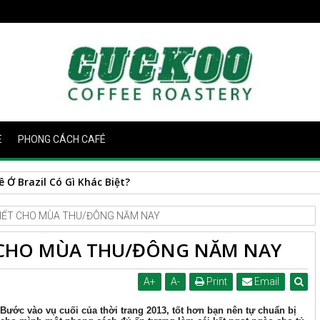
E
PHONG CÁCH CAFÉ
IẾT CHO MÙA THU/ĐÔNG NĂM NAY
 CHO MÙA THU/ĐÔNG NĂM NAY
A
+
A
-
Print
Email
Bước vào vụ cuối của thời trang 2013, tốt hơn bạn nên tự chuẩn bị