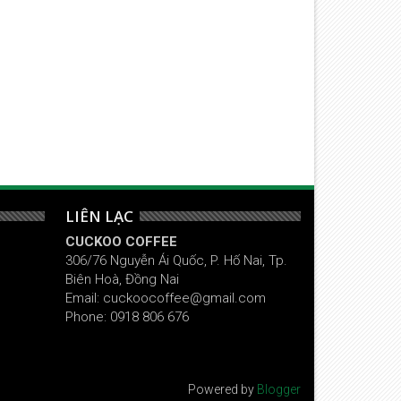
ouis Vuiton thương hiệu xa xỉ
3 'bài học vàng' từ huyền tho
àng đầu thế giới
thời trang
LIÊN LẠC
CUCKOO COFFEE
306/76 Nguyễn Ái Quốc, P. Hố Nai, Tp.
Biên Hoà, Đồng Nai
Email: cuckoocoffee@gmail.com
Phone: 0918 806 676
Powered by
Blogger