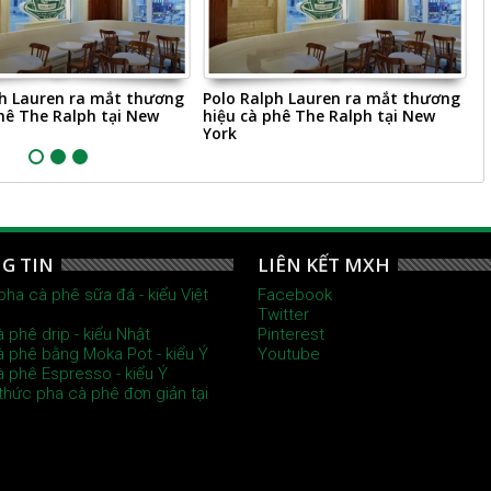
ph Lauren ra mắt thương
Polo Ralph Lauren ra mắt thương
L
hê The Ralph tại New
hiệu cà phê The Ralph tại New
h
York
G TIN
LIÊN KẾT MXH
pha cà phê sữa đá - kiểu Việt
Facebook
Twitter
à phê drip - kiểu Nhật
Pinterest
à phê bằng Moka Pot - kiểu Ý
Youtube
à phê Espresso - kiểu Ý
thức pha cà phê đơn giản tại