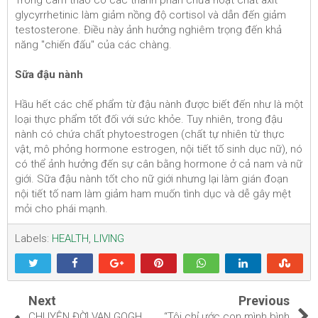
Trong cam thảo có các thành phần chứa hoạt chất axit
glycyrrhetinic làm giảm nồng độ cortisol và dẫn đến giảm
testosterone. Điều này ảnh hưởng nghiêm trọng đến khả
năng "chiến đấu" của các chàng.
Sữa đậu nành
Hầu hết các chế phẩm từ đậu nành được biết đến như là một
loại thực phẩm tốt đối với sức khỏe. Tuy nhiên, trong đậu
nành có chứa chất phytoestrogen (chất tự nhiên từ thực
vật, mô phỏng hormone estrogen, nội tiết tố sinh dục nữ), nó
có thể ảnh hưởng đến sự cân bằng hormone ở cả nam và nữ
giới. Sữa đậu nành tốt cho nữ giới nhưng lại làm gián đoạn
nội tiết tố nam làm giảm ham muốn tình dục và dễ gây mệt
mỏi cho phái mạnh.
Labels:
HEALTH
,
LIVING
Next
Previous
CHUYỆN ĐỜI VAN GOGH
“Tôi chỉ ước con mình bình