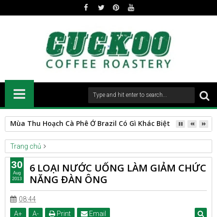
Spanish Roast
Trang chủ
HEALTH
LIVING
30
6 LOẠI NƯỚC UỐNG LÀM GIẢM CHỨC
6 LOẠI NƯỚC UỐNG LÀM GIẢM CHỨC NĂNG ĐÀN ÔNG
Aug
NĂNG ĐÀN ÔNG
2013
08:44
A
+
A
-
Print
Email