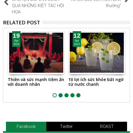
QUA NHỮNG KIỆT TÁC HỘI
thường”
HỌA
RELATED POST
19
12
Apr
Apr
2015
2015
Thiền và sức mạnh tiềm ẩn
10 lợi ích sức khỏe bất ngờ
N
với doanh nhân
từ nước chanh
c
Facebook
Twitter
ROAST