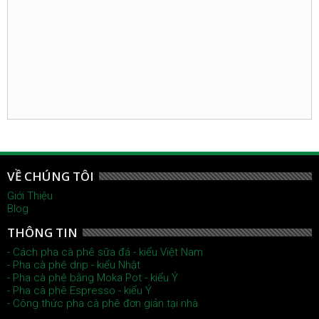
VỀ CHÚNG TÔI
Giới Thiệu
Blog
THÔNG TIN
- Cách pha cà phê sữa đá - kiểu Việt Nam
- Pha cà phê drip - kiểu Nhật
- Pha cà phê bằng Moka Pot - kiểu Ý
- Pha cà phê Espresso - kiểu Ý
- Công thức pha cà phê đơn giản tại nhà