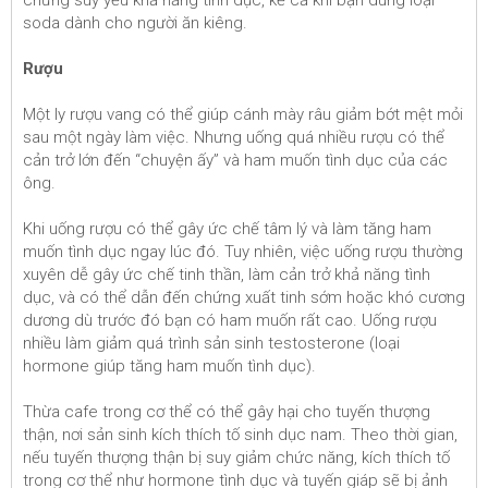
chứng suy yếu khả năng tình dục, kể cả khi bạn dùng loại
soda dành cho người ăn kiêng.
Rượu
Một ly rượu vang có thể giúp cánh mày râu giảm bớt mệt mỏi
sau một ngày làm việc. Nhưng uống quá nhiều rượu có thể
cản trở lớn đến “chuyện ấy” và ham muốn tình dục của các
ông.
Khi uống rượu có thể gây ức chế tâm lý và làm tăng ham
muốn tình dục ngay lúc đó. Tuy nhiên, việc uống rượu thường
xuyên dễ gây ức chế tinh thần, làm cản trở khả năng tình
dục, và có thể dẫn đến chứng xuất tinh sớm hoặc khó cương
dương dù trước đó bạn có ham muốn rất cao. Uống rượu
nhiều làm giảm quá trình sản sinh testosterone (loại
hormone giúp tăng ham muốn tình dục).
Thừa cafe trong cơ thể có thể gây hại cho tuyến thượng
thận, nơi sản sinh kích thích tố sinh dục nam. Theo thời gian,
nếu tuyến thượng thận bị suy giảm chức năng, kích thích tố
trong cơ thể như hormone tình dục và tuyến giáp sẽ bị ảnh