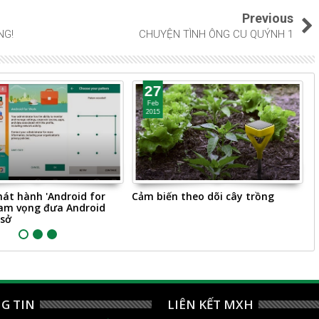
Previous
NG!
CHUYỆN TÌNH ÔNG CU QUÝNH 1
27
Feb
2015
át hành 'Android for
Cảm biến theo dõi cây trồng
T
ham vọng đưa Android
t
 sở
G TIN
LIÊN KẾT MXH