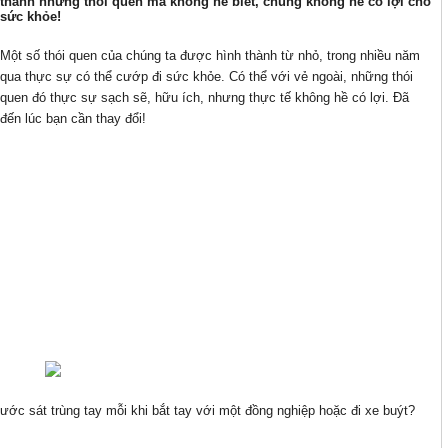
thành những thói quen mà không hề biết, chúng không hề có lợi cho
sức khỏe!
Một số thói quen của chúng ta được hình thành từ nhỏ, trong nhiều năm
qua thực sự có thể cướp đi sức khỏe. Có thể với vẻ ngoài, những thói
quen đó thực sự sạch sẽ, hữu ích, nhưng thực tế không hề có lợi. Đã
đến lúc bạn cần thay đổi!
c sát trùng tay mỗi khi bắt tay với một đồng nghiệp hoặc đi xe buýt?