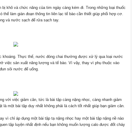
 bị khô và chức năng của tim ngày càng kém đi. Trong những loại thuốc
ó thể làm gián đoạn thông tin liên lạc tế bào cần thiết giúp phối hợp cơ.
hòng và nước sạch để rửa sạch tay.
ớc khoáng. Thực thế, nước đóng chai thường được xử lý qua loại nước
rở việc sản xuất năng lượng và tế bào. Vì vậy, thay vì phụ thuộc vào
đun sôi nước để uống.
ng với việc giảm cân, tức là bài tập càng nặng nhọc, càng nhanh giảm
t là một bài tập duy nhất không phải là cách tốt nhất giúp bạn giảm cân.
thay vì chỉ áp dụng một bài tập tạ nặng nhọc hay một bài tập nặng nề nào
 quen tập luyện nhất định nếu bạn không muốn lượng calo được đốt cháy