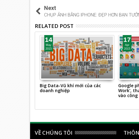
Next
CHỤP ẢNH BẰNG IPHONE: ĐẸP HƠN BẠN TƯỞ
RELATED POST
14
17
May
Apr
2015
2015
i bỏ học như tôi!
Big Data-Vũ khí mới của các
Google ph
doanh nghiệp
Work', t
vào công
VỀ CHÚNG TÔI
THÔN