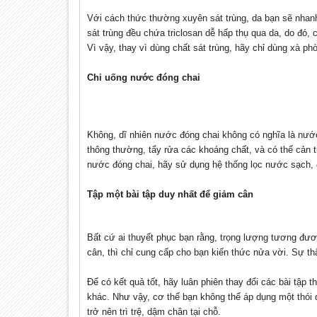
Với cách thức thường xuyên sát trùng, da bạn sẽ nhanh
sát trùng đều chứa triclosan dễ hấp thụ qua da, do đó, c
Vì vậy, thay vì dùng chất sát trùng, hãy chỉ dùng xà p
Chỉ uống nước đóng chai
Không, dĩ nhiên nước đóng chai không có nghĩa là nư
thông thường, tẩy rửa các khoáng chất, và có thể cản t
nước đóng chai, hãy sử dụng hệ thống lọc nước sạch, 
Tập một bài tập duy nhất để giảm cân
Bất cứ ai thuyết phục bạn rằng, trọng lượng tương đươ
cân, thì chỉ cung cấp cho bạn kiến thức nửa vời. Sự thậ
Để có kết quả tốt, hãy luân phiên thay đổi các bài tập 
khác. Như vậy, cơ thể bạn không thể áp dụng một thói
trở nên trì trệ, dậm chân tại chỗ.