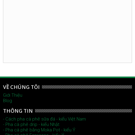
VỀ CHÚNG TÔI
Giới Thiệu
Blog
THÔNG TIN
- Cách pha cà phê sữa đá - kiểu Việt Nam
- Pha cà phê drip - kiểu Nhật
- Pha cà phê bằng Moka Pot - kiểu Ý