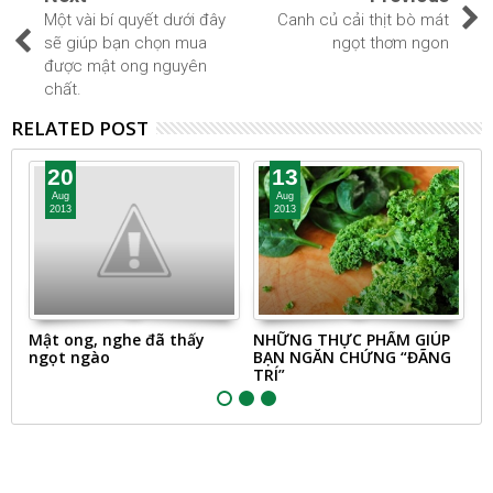
Một vài bí quyết dưới đây
Canh củ cải thịt bò mát
sẽ giúp bạn chọn mua
ngọt thơm ngon
được mật ong nguyên
chất.
RELATED POST
20
13
Aug
Aug
2013
2013
Mật ong, nghe đã thấy
NHỮNG THỰC PHẨM GIÚP
N
ngọt ngào
BẠN NGĂN CHỨNG “ĐÃNG
C
TRÍ”