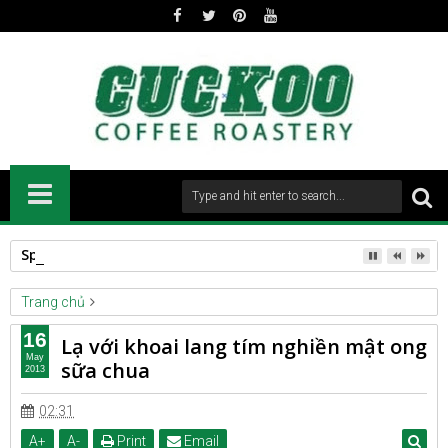
Spanish Roast
Trang chủ
CULINARY
Lạ với khoai lang tím nghiền mật ong sữa chua
16
Lạ với khoai lang tím nghiền mật ong
May
sữa chua
2013
02:31
A
+
A
-
Print
Email