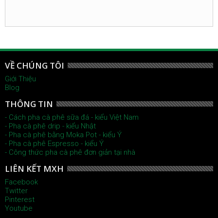
VỀ CHÚNG TÔI
Giới Thiệu
Blog
THÔNG TIN
- Cách pha cà phê sữa đá - kiểu Việt Nam
- Pha cà phê drip - kiểu Nhật
- Pha cà phê bằng Moka Pot - kiểu Ý
- Pha cà phê Espresso - kiểu Ý
- Công thức pha cà phê đơn giản tại nhà
LIÊN KẾT MXH
Facebook
Twitter
Pinterest
Youtube