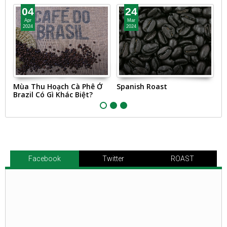
04
24
Apr
Mar
2024
2024
Mùa Thu Hoạch Cà Phê Ở
Spanish Roast
It
Brazil Có Gì Khác Biệt?
Facebook
Twitter
ROAST