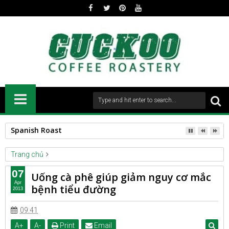
Spanish Roast
Trang chủ
Unlabelled
07
Uống cà phê giúp giảm nguy cơ mắc
Uống cà phê giúp giảm nguy cơ mắc bệnh tiểu đường
Apr
bệnh tiểu đường
2013
09:41
A
+
A
-
Print
Email