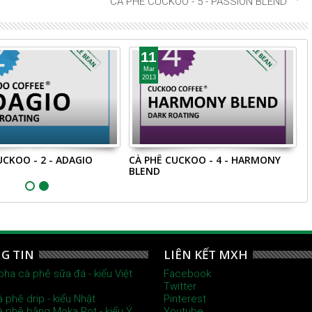
CÀ PHÊ CUCKOO - 5 - PASSION BLEND
11
Mar
2013
UCKOO - 2 - ADAGIO
CÀ PHÊ CUCKOO - 4 - HARMONY
C
BLEND
B
G TIN
LIÊN KẾT MXH
pha cà phê sữa đá - kiểu Việt
Facebook
Twitter
à phê drip - kiểu Nhật
Pinterest
à phê bằng Moka Pot - kiểu Ý
Youtube