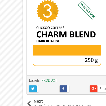
Labels:
PRODUCT
Sha
Next