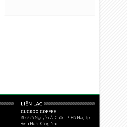
11
11
Mar
Mar
2013
2013
À PHÊ CUCKOO - 5 - PASSION
CÀ PHÊ CUCKOO - 1 - 100%
LEND
ARABICA ĐÀ LẠT
LIÊN LẠC
CUCKOO COFFEE
306/76 Nguyễn Ái Quốc, P. Hố Nai, Tp.
Biên Hoà, Đồng Nai