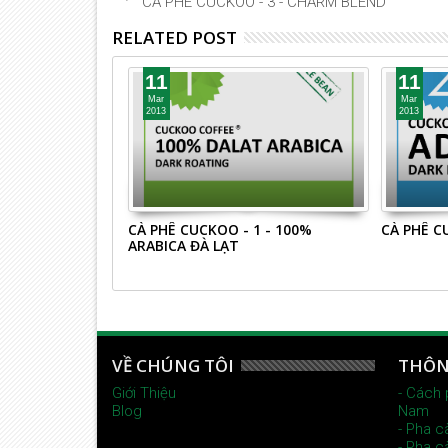
CÀ PHÊ CUCKOO - 3 - CHARM BLEND
RELATED POST
11
11
Mar
Mar
2013
2013
5 - PASSION
CÀ PHÊ CUCKOO - 1 - 100%
CÀ PHÊ C
ARABICA ĐÀ LẠT
VỀ CHÚNG TÔI
THÔN
Giới Thiệu
- Cách 
Blog
Nam
- Pha c
- Pha c