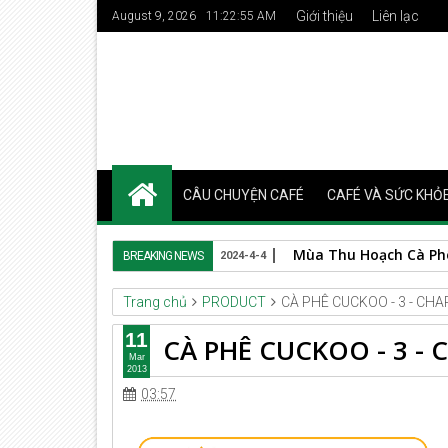
Giới thiệu
Liên lạc
August 9, 2026
11:22:55 AM
CÂU CHUYỆN CAFÉ
CAFÉ VÀ SỨC KHỎ
Mùa Thu Hoạch Cà Phê 
BREAKING NEWS
2024-4-4
Trang chủ
PRODUCT
CÀ PHÊ CUCKOO - 3 - CH
11
CÀ PHÊ CUCKOO - 3 -
Mar
2013
03:57