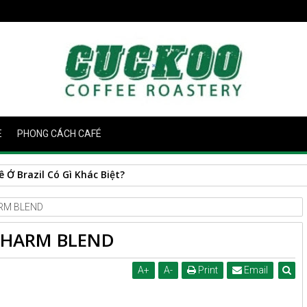
E
PHONG CÁCH CAFÉ
Ở Brazil Có Gì Khác Biệt?
ARM BLEND
 CHARM BLEND
A
+
A
-
Print
Email