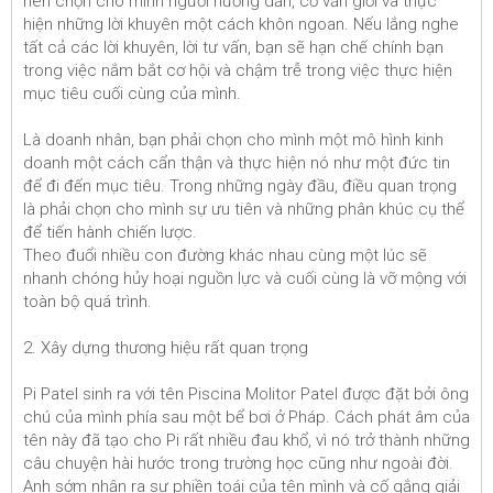
nên chọn cho mình người hướng dẫn, cố vấn giỏi và thực
hiện những lời khuyên một cách khôn ngoan. Nếu lắng nghe
tất cả các lời khuyên, lời tư vấn, bạn sẽ hạn chế chính bạn
trong việc nắm bắt cơ hội và chậm trễ trong việc thực hiện
mục tiêu cuối cùng của mình.
Là doanh nhân, bạn phải chọn cho mình một mô hình kinh
doanh một cách cẩn thận và thực hiện nó như một đức tin
để đi đến mục tiêu. Trong những ngày đầu, điều quan trọng
là phải chọn cho mình sự ưu tiên và những phân khúc cụ thể
để tiến hành chiến lược.
Theo đuổi nhiều con đường khác nhau cùng một lúc sẽ
nhanh chóng hủy hoại nguồn lực và cuối cùng là vỡ mộng với
toàn bộ quá trình.
2. Xây dựng thương hiệu rất quan trọng
Pi Patel sinh ra với tên Piscina Molitor Patel được đặt bởi ông
chú của mình phía sau một bể bơi ở Pháp. Cách phát âm của
tên này đã tạo cho Pi rất nhiều đau khổ, vì nó trở thành những
câu chuyện hài hước trong trường học cũng như ngoài đời.
Anh sớm nhận ra sự phiền toái của tên mình và cố gắng giải