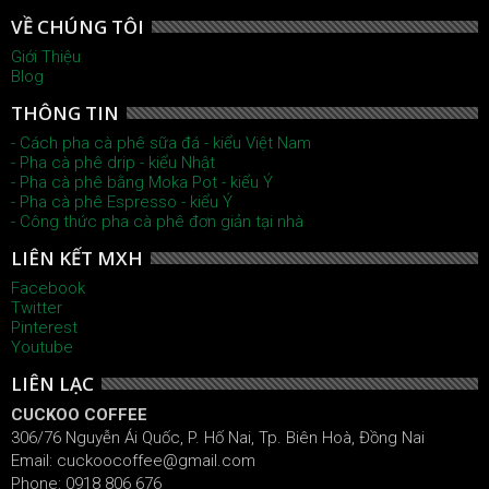
VỀ CHÚNG TÔI
Giới Thiệu
Blog
THÔNG TIN
- Cách pha cà phê sữa đá - kiểu Việt Nam
- Pha cà phê drip - kiểu Nhật
- Pha cà phê bằng Moka Pot - kiểu Ý
- Pha cà phê Espresso - kiểu Ý
- Công thức pha cà phê đơn giản tại nhà
LIÊN KẾT MXH
Facebook
Twitter
Pinterest
Youtube
LIÊN LẠC
CUCKOO COFFEE
306/76 Nguyễn Ái Quốc, P. Hố Nai, Tp. Biên Hoà, Đồng Nai
Email: cuckoocoffee@gmail.com
Phone: 0918 806 676