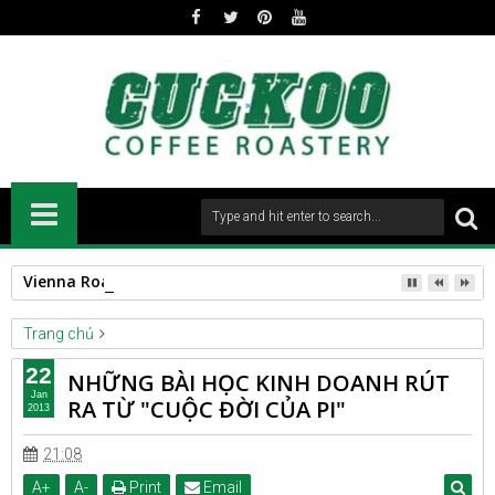
Vienna Roast
Trang chủ
BUSINESS
22
NHỮNG BÀI HỌC KINH DOANH RÚT
NHỮNG BÀI HỌC KINH DOANH RÚT RA TỪ "CUỘC ĐỜI CỦA PI"
Jan
RA TỪ "CUỘC ĐỜI CỦA PI"
2013
21:08
A
+
A
-
Print
Email