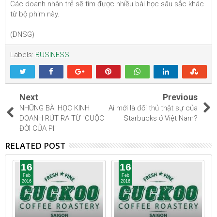
Các doanh nhân trẻ sẽ tìm được nhiều bài học sâu sắc khác
từ bộ phim này.
(DNSG)
Labels:
BUSINESS
Next
Previous
NHỮNG BÀI HỌC KINH
Ai mới là đối thủ thật sự của
DOANH RÚT RA TỪ "CUỘC
Starbucks ở Việt Nam?
ĐỜI CỦA PI"
RELATED POST
16
16
Feb
Feb
2016
2016