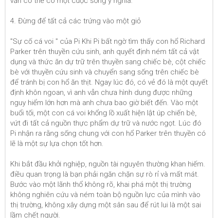
vẫn có thể có một cuộc sống ý nghĩa.
4. Đừng để tất cả các trứng vào một giỏ
"Sự cố cá voi " của Pi Khi Pi bất ngờ tìm thấy con hổ Richard
Parker trên thuyền cứu sinh, anh quyết định ném tất cả vật
dụng và thức ăn dự trữ trên thuyền sang chiếc bè, cột chiếc
bè với thuyền cứu sinh và chuyển sang sống trên chiếc bè
để tránh bị con hổ ăn thịt. Ngay lúc đó, có vẻ đó là một quyết
định khôn ngoan, vì anh vẫn chưa hình dung được những
nguy hiểm lớn hơn mà anh chưa bao giờ biết đến. Vào một
buổi tối, một con cá voi khổng lồ xuất hiện lật úp chiến bè,
vứt đi tất cả nguồn thực phẩm dự trữ và nước ngọt. Lúc đó
Pi nhận ra rằng sống chung với con hổ Parker trên thuyền có
lẽ là một sự lựa chọn tốt hơn.
Khi bắt đầu khởi nghiệp, nguồn tài nguyên thường khan hiếm.
điều quan trọng là bạn phải ngăn chặn sự rò rỉ và mất mát.
Bước vào một lãnh thổ không rõ, khai phá một thị trường
không nghiên cứu và ném toàn bộ nguồn lực của mình vào
thị trường, không xây dựng một sân sau để rút lui là một sai
lầm chết người.