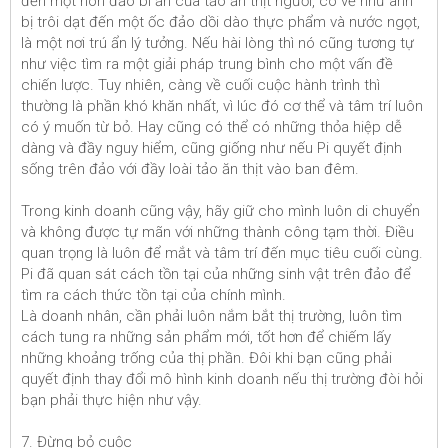
đến một hòn đảo bí ẩn của tảo ăn thịt người, có vẻ như anh
bị trôi dạt đến một ốc đảo dồi dào thực phẩm và nước ngọt,
là một nơi trú ẩn lý tưởng. Nếu hài lòng thì nó cũng tương tự
như việc tìm ra một giải pháp trung bình cho một vấn đề
chiến lược. Tuy nhiên, càng về cuối cuộc hành trình thì
thường là phần khó khăn nhất, vì lúc đó cơ thể và tâm trí luôn
có ý muốn từ bỏ. Hay cũng có thể có những thỏa hiệp dễ
dàng và đầy nguy hiểm, cũng giống như nếu Pi quyết định
sống trên đảo với đầy loài tảo ăn thịt vào ban đêm.
Trong kinh doanh cũng vậy, hãy giữ cho mình luôn di chuyển
và không được tự mãn với những thành công tạm thời. Điều
quan trọng là luôn để mắt và tâm trí đến mục tiêu cuối cùng.
Pi đã quan sát cách tồn tại của những sinh vật trên đảo để
tìm ra cách thức tồn tại của chính mình.
Là doanh nhân, cần phải luôn nắm bắt thị trường, luôn tìm
cách tung ra những sản phẩm mới, tốt hơn để chiếm lấy
những khoảng trống của thị phần. Đôi khi bạn cũng phải
quyết định thay đổi mô hình kinh doanh nếu thị trường đòi hỏi
bạn phải thực hiện như vậy.
7. Đừng bỏ cuộc