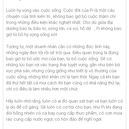
Luôn hy vọng vào cuộc sống. Cuộc đời của Pi là một câu
chuyện của tính kiên trì , không bao giờ bỏ cuộc thậm chí
trong những điều kiện khắc nghiệt nhất. Cho dù giữa đại
dương bao la, bão to, sóng lớn, cá voi, hỗ dữ..., Pi không bao
giờ từ bỏ hy vọng sống sót.
Tương tự, một doanh nhân cần có những đức tính này,
những ngày đen tối rồi sẽ trôi qua. Điều quan trọng là đừng
bao giờ từ bỏ ước mơ của bạn, từ bỏ cuộc sống. Sẽ có
những lúc bạn rơi vào trạng thái tuyệt vọng, gần như bên bờ
vực phá sản, nhưng cũng giống như triết lý vô thường của
cuộc sống, những khó khăn chỉ là tạm thời. Ngay cả khi bạn
đã thử hết tất cả mọi cách thì bạn cũng có khả năng thử lại,
chỉ có điều là làm nhiều hơn một chút.
Hãy luôn nhớ rằng, luôn có ai đó quan sát bạn và bạn luôn có
lý do để cố gắng. Sẽ luôn có cơ hội cho bạn, như Pi khi đang
đói bỗng nhiên có cá bay cung cấp thực phẩm, có cơn mưa
rào cung cấp nước ngọt, có hòn đảo để nghỉ ngơi.