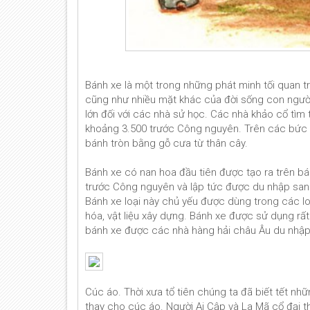
Bánh xe là một trong những phát minh tối quan tr
cũng như nhiều mặt khác của đời sống con người.
lớn đối với các nhà sử học. Các nhà khảo cổ tìm
khoảng 3.500 trước Công nguyên. Trên các bức 
bánh tròn bằng gỗ cưa từ thân cây.
Bánh xe có nan hoa đầu tiên được tạo ra trên b
trước Công nguyên và lập tức được du nhập sang
Bánh xe loại này chủ yếu được dùng trong các lo
hóa, vật liệu xây dựng. Bánh xe được sử dụng rất 
bánh xe được các nhà hàng hải châu Âu du nhập 
Cúc áo. Thời xưa tổ tiên chúng ta đã biết tết nh
thay cho cúc áo. Người Ai Cập và La Mã cổ đại th