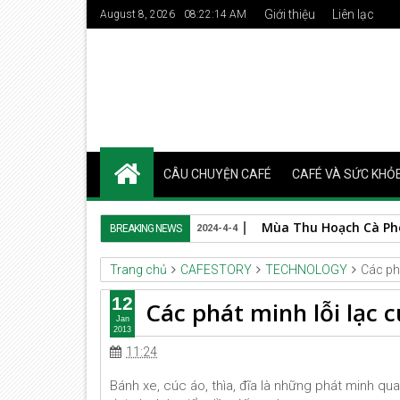
Giới thiệu
Liên lạc
August 8, 2026
08:22:15 AM
CÂU CHUYỆN CAFÉ
CAFÉ VÀ SỨC KHỎ
Mùa Thu Hoạch Cà Phê 
BREAKING NEWS
2024-4-4
Trang chủ
CAFESTORY
TECHNOLOGY
Các phá
12
Các phát minh lỗi lạc c
Jan
2013
11:24
Bánh xe, cúc áo, thìa, đĩa là những phát minh qua