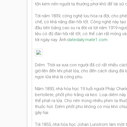
tốn kém nên người ta thường phơi khô để tái sử d
Tới năm 1839, công nghệ lưu hóa ra đời, cho phép
chế, có khả năng đàn hồi tốt. Công nghệ này tạo
đầu tiên bằng cao su ra đời và tới năm 1919 người
liệu có độ đàn hồi rất tốt, có thể cán rất mỏng
tới ngày nay. Ảnh:
datedaily.mate1.com
.
Diêm. Thời xa xưa con người đã có rất nhiều các
giờ liền đến khi phát lửa, cho đến cách dùng đá lử
ngọn lửa khá là công phu.
Năm 1830, nhà hóa học 19 tuổi người Pháp Charle
bertollete, phốt pho trắng và keo. Loại diêm này
thể phát ra lửa. Cho nên trong nhiều phim ta t
thuốc hút. Diêm phốt pho không có mùi khó chịu
gây hại.
Tới 1855, nhà hóa học Johan Lunstrom làm một t