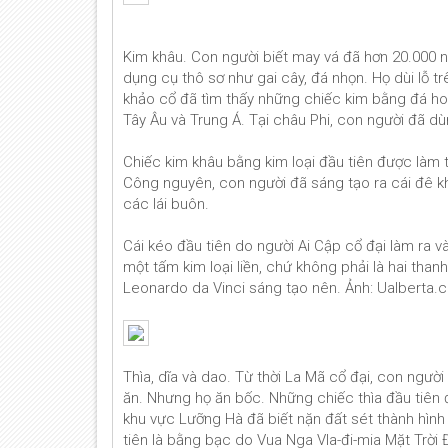
Kim khâu. Con người biết may vá đã hơn 20.000 n
dụng cụ thô sơ như gai cây, đá nhọn. Họ dùi lỗ 
khảo cổ đã tìm thấy những chiếc kim bằng đá hoặ
Tây Âu và Trung Á. Tại châu Phi, con người đã dù
Chiếc kim khâu bằng kim loại đầu tiên được làm t
Công nguyên, con người đã sáng tạo ra cái đê 
các lái buôn.
Cái kéo đầu tiên do người Ai Cập cổ đại làm ra 
một tấm kim loại liền, chứ không phải là hai tha
Leonardo da Vinci sáng tạo nên. Ảnh: Ualberta.
Thìa, dĩa và dao. Từ thời La Mã cổ đại, con ngư
ăn. Nhưng họ ăn bốc. Những chiếc thìa đầu tiên
khu vực Lưỡng Hà đã biết nặn đất sét thành hình
tiên là bằng bạc do Vua Nga Vla-đi-mia Mặt Trời 