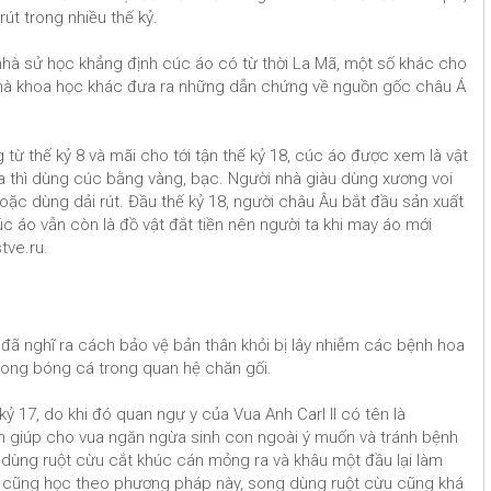
út trong nhiều thế kỷ.
 nhà sử học khẳng định cúc áo có từ thời La Mã, một số khác cho
 nhà khoa học khác đưa ra những dẫn chứng về nguồn gốc châu Á
ừ thế kỷ 8 và mãi cho tới tận thế kỷ 18, cúc áo được xem là vật
a thì dùng cúc bằng vàng, bạc. Người nhà giàu dùng xương voi
oặc dùng dải rút. Đầu thế kỷ 18, người châu Âu bắt đầu sản xuất
úc áo vẫn còn là đồ vật đắt tiền nên người ta khi may áo mới
tve.ru.
đã nghĩ ra cách bảo vệ bản thân khỏi bị lây nhiễm các bệnh hoa
g bong bóng cá trong quan hệ chăn gối.
 17, do khi đó quan ngự y của Vua Anh Carl II có tên là
m giúp cho vua ngăn ngừa sinh con ngoài ý muốn và tránh bệnh
đã dùng ruột cừu cắt khúc cán mỏng ra và khâu một đầu lại làm
 cũng học theo phương pháp này, song dùng ruột cừu cũng khá