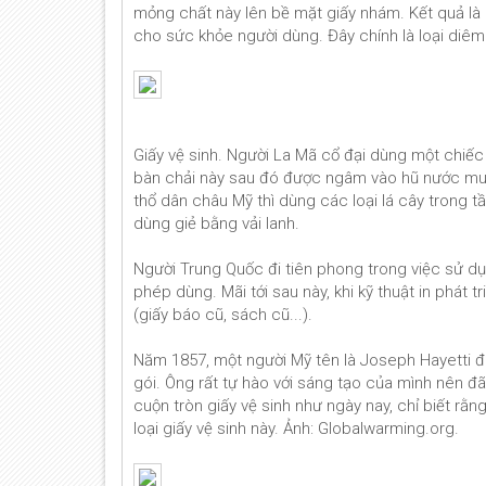
mỏng chất này lên bề mặt giấy nhám. Kết quả là ô
cho sức khỏe người dùng. Đây chính là loại diê
Giấy vệ sinh. Người La Mã cổ đại dùng một chiếc 
bàn chải này sau đó được ngâm vào hũ nước muối
thổ dân châu Mỹ thì dùng các loại lá cây trong tầ
dùng giẻ bằng vải lanh.
Người Trung Quốc đi tiên phong trong việc sử d
phép dùng. Mãi tới sau này, khi kỹ thuật in phát 
(giấy báo cũ, sách cũ...).
Năm 1857, một người Mỹ tên là Joseph Hayetti đ
gói. Ông rất tự hào với sáng tạo của mình nên đã 
cuộn tròn giấy vệ sinh như ngày nay, chỉ biết rằ
loại giấy vệ sinh này. Ảnh: Globalwarming.org.