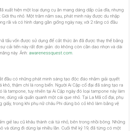
Á đã xuất hiện một loại dụng cụ ăn mang dáng dấp của dĩa, nhưng
t Giới thu nhỏ. Một trăm năm sau, phát minh này được du nhập
ộng rãi và có hình dạng gần giống ngày nay, với 2 răng có đầu
 mã tấu vốn được sử dụng để cắt thức ăn đã được thay thế bằng
sự cải tiến này rất đơn giản: do không còn cần dao nhọn và dài
 năng này. Ảnh:
awarenessquest.com
.
 bắt đầu có những phát minh sáng tạo độc đáo nhằm giải quyết
 khô, thậm chí là rong biển. Người Ai Cập cổ đại đã sáng tạo ra
đó là tampone, tuy nhiên tại Ai Cập ngày đó loại tampone này làm
one, dùng vải quấn quanh một cái que nhỏ. Tại La Mã cổ đại, phụ
ng giấy, trong khi phụ nữ châu Phi dùng bó cỏ khô làm bằng vệ
ấm giẻ lau cũ khâu thành cái túi nhỏ, bên trong nhồi bông. Những
hô và dùng đi dùng lại nhiều lần. Cuối thế kỷ 19, đã từng có một