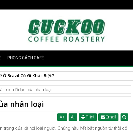
E
PHONG CÁCH CAFÉ
Ở Brazil Có Gì Khác Biệt?
t minh lỗi lạc của nhân loại
ủa nhân loại
A
+
A
-
Print
Email
n trọng của xã hội loài người. Chúng hầu hết bắt nguồn từ thời cổ