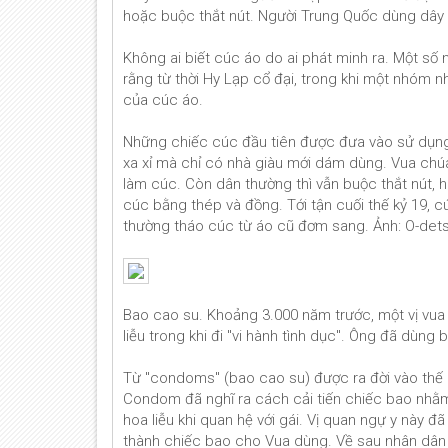
hoặc buộc thắt nút. Người Trung Quốc dùng dây r
Không ai biết cúc áo do ai phát minh ra. Một số
rằng từ thời Hy Lạp cổ đại, trong khi một nhóm
của cúc áo.
Những chiếc cúc đầu tiên được đưa vào sử dụng t
xa xỉ mà chỉ có nhà giàu mới dám dùng. Vua chú
làm cúc. Còn dân thường thì vẫn buộc thắt nút, h
cúc bằng thép và đồng. Tới tận cuối thế kỷ 19, c
thường tháo cúc từ áo cũ đơm sang. Ảnh: O-dets
Bao cao su. Khoảng 3.000 năm trước, một vị vua 
liễu trong khi đi "vi hành tình dục". Ông đã dùn
Từ "condoms" (bao cao su) được ra đời vào thế kỷ
Condom đã nghĩ ra cách cải tiến chiếc bao nhằ
hoa liễu khi quan hệ với gái. Vị quan ngự y này 
thành chiếc bao cho Vua dùng. Về sau nhân dân