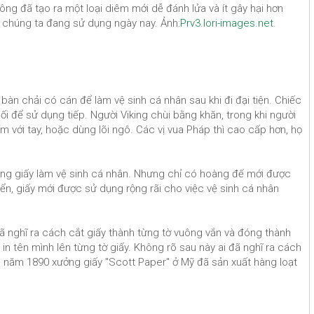
ng đã tạo ra một loại diêm mới dễ đánh lửa và ít gây hại hơn
m chúng ta đang sử dụng ngày nay. Ảnh:
Prv3.lori-images.net
.
bàn chải có cán để làm vệ sinh cá nhân sau khi đi đại tiện. Chiếc
 để sử dụng tiếp. Người Viking chùi bằng khăn, trong khi người
m với tay, hoặc dùng lõi ngô. Các vị vua Pháp thì cao cấp hơn, họ
ụng giấy làm vệ sinh cá nhân. Nhưng chỉ có hoàng đế mới được
triển, giấy mới được sử dụng rộng rãi cho việc vệ sinh cá nhân
ã nghĩ ra cách cắt giấy thành từng tờ vuông vắn và đóng thành
in tên mình lên từng tờ giấy. Không rõ sau này ai đã nghĩ ra cách
ng năm 1890 xưởng giấy "Scott Paper" ở Mỹ đã sản xuất hàng loạt