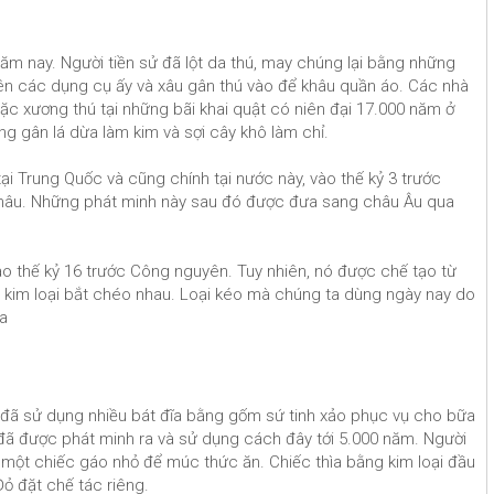
ăm nay. Người tiền sử đã lột da thú, may chúng lại bằng những
trên các dụng cụ ấy và xâu gân thú vào để khâu quần áo. Các nhà
c xương thú tại những bãi khai quật có niên đại 17.000 năm ở
ng gân lá dừa làm kim và sợi cây khô làm chỉ.
ại Trung Quốc và cũng chính tại nước này, vào thế kỷ 3 trước
khâu. Những phát minh này sau đó được đưa sang châu Âu qua
vào thế kỷ 16 trước Công nguyên. Tuy nhiên, nó được chế tạo từ
nh kim loại bắt chéo nhau. Loại kéo mà chúng ta dùng ngày nay do
ca
ời đã sử dụng nhiều bát đĩa bằng gốm sứ tinh xảo phục vụ cho bữa
 đã được phát minh ra và sử dụng cách đây tới 5.000 năm. Người
 một chiếc gáo nhỏ để múc thức ăn. Chiếc thìa bằng kim loại đầu
Đỏ đặt chế tác riêng.