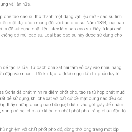
ụng vài lần nữa.
 chế tạo cao su thô thành một dạng vật liệu mới - cao su tinh
 nên một đại cách mạng đối với bao cao su. Năm 1844, loại bao
 ta đã sử dụng chất liệu latex làm bao cao su. Đây là loại chất
 và không có mùi cao su. Loại bao cao su này được sử dụng cho
h để tạo ra lửa. Từ cách chà xát hai tấm vỏ cây vào nhau hàng
a đập vào nhau... Rồi khi tạo ra được ngọn lửa thì phải duy trì
s Soria đã phát minh ra diêm phốt pho, tạo ra từ hợp chất muối
 rất dễ sử dụng, khi chà xát với bất cứ bề mặt cứng nào đều có
hường thấy những chàng cao bồi quẹt diêm vào gót giày để châm
, song có hại cho sức khỏe do chất phốt pho trắng chứa độc tố
hử nghiệm với chất phốt pho đỏ, đồng thời ông tráng một lớp