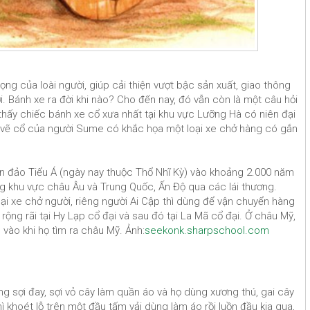
ọng của loài người, giúp cải thiện vượt bậc sản xuất, giao thông
 Bánh xe ra đời khi nào? Cho đến nay, đó vẫn còn là một câu hỏi
 thấy chiếc bánh xe cổ xưa nhất tại khu vực Lưỡng Hà có niên đại
vẽ cổ của người Sume có khắc họa một loại xe chở hàng có gắn
án đảo Tiểu Á (ngày nay thuộc Thổ Nhĩ Kỳ) vào khoảng 2.000 năm
 khu vực châu Âu và Trung Quốc, Ấn Độ qua các lái thương.
ại xe chở người, riêng người Ai Cập thì dùng để vận chuyển hàng
rộng rãi tại Hy Lạp cổ đại và sau đó tại La Mã cổ đại. Ở châu Mỹ,
vào khi họ tìm ra châu Mỹ. Ảnh:
seekonk.sharpschool.com
ững sợi đay, sợi vỏ cây làm quần áo và họ dùng xương thú, gai cây
ì khoét lỗ trên một đầu tấm vải dùng làm áo rồi luồn đầu kia qua,