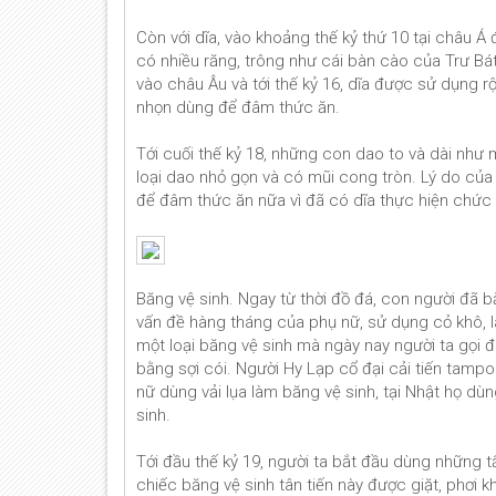
Còn với dĩa, vào khoảng thế kỷ thứ 10 tại châu 
có nhiều răng, trông như cái bàn cào của Trư Bá
vào châu Âu và tới thế kỷ 16, dĩa được sử dụng r
nhọn dùng để đâm thức ăn.
Tới cuối thế kỷ 18, những con dao to và dài như
loại dao nhỏ gọn và có mũi cong tròn. Lý do của 
để đâm thức ăn nữa vì đã có dĩa thực hiện chức
Băng vệ sinh. Ngay từ thời đồ đá, con người đã
vấn đề hàng tháng của phụ nữ, sử dụng cỏ khô, lá
một loại băng vệ sinh mà ngày nay người ta gọi 
bằng sợi cói. Người Hy Lạp cổ đại cải tiến tamp
nữ dùng vải lụa làm băng vệ sinh, tại Nhật họ dù
sinh.
Tới đầu thế kỷ 19, người ta bắt đầu dùng những t
chiếc băng vệ sinh tân tiến này được giặt, phơi k